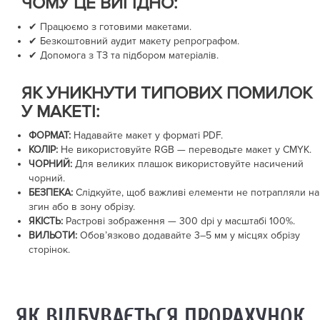
ЧОМУ ЦЕ ВИГІДНО:
✔ Працюємо з готовими макетами.
✔ Безкоштовний аудит макету репрографом.
✔ Допомога з ТЗ та підбором матеріалів.
ЯК УНИКНУТИ ТИПОВИХ ПОМИЛОК
У МАКЕТІ:
ФОРМАТ:
Надавайте макет у форматі PDF.
КОЛІР:
Не використовуйте RGB — переводьте макет у CMYK.
ЧОРНИЙ:
Для великих плашок використовуйте насичений
чорний.
БЕЗПЕКА:
Слідкуйте, щоб важливі елементи не потрапляли на
згин або в зону обрізу.
ЯКІСТЬ:
Растрові зображення —
300 dpi
у масштабі 100%.
ВИЛЬОТИ:
Обов’язково додавайте
3–5 мм
у місцях обрізу
сторінок.
ЯК ВІДБУВАЄТЬСЯ ПРОРАХУНОК