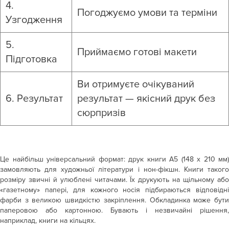
4.
Погоджуємо умови та терміни
Узгодження
5.
Приймаємо готові макети
Підготовка
Ви отримуєте очікуваний
6. Результат
результат — якісний друк без
сюрпризів
Це найбільш універсальний формат: друк книги А5 (148 x 210 мм)
замовляють для художньої літератури і нон-фікшн. Книги такого
розміру звичні й улюблені читачами. Їх друкують на щільному або
«газетному» папері, для кожного носія підбираються відповідні
фарби з великою швидкістю закріплення. Обкладинка може бути
паперовою або картонною. Бувають і незвичайні рішення,
наприклад, книги на кільцях.