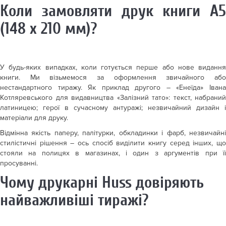
Коли замовляти друк книги А5
(148 x 210 мм)?
У будь-яких випадках, коли готується перше або нове видання
книги. Ми візьмемося за оформлення звичайного або
нестандартного тиражу. Як приклад другого – «Енеїда» Івана
Котляревського для видавництва «Залізний тато»: текст, набраний
латиницею; герої в сучасному антуражі; незвичайний дизайн і
матеріали для друку.
Відмінна якість паперу, палітурки, обкладинки і фарб, незвичайні
стилістичні рішення – ось спосіб виділити книгу серед інших, що
стояли на полицях в магазинах, і один з аргументів при її
просуванні.
Чому друкарні Huss довіряють
найважливіші тиражі?