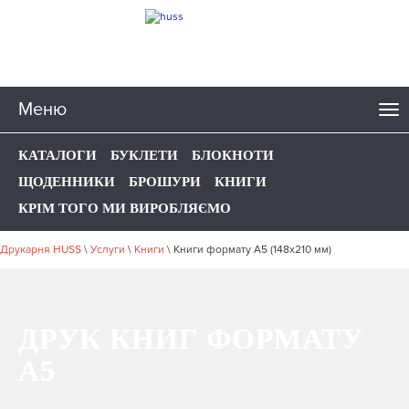
Меню
КАТАЛОГИ
БУКЛЕТИ
БЛОКНОТИ
ЩОДЕННИКИ
БРОШУРИ
КНИГИ
КРІМ ТОГО МИ ВИРОБЛЯЄМО
Друкарня HUSS
\
Услуги
\
Книги
\
Книги формату А5 (148x210 мм)
ДРУК КНИГ ФОРМАТУ
А5