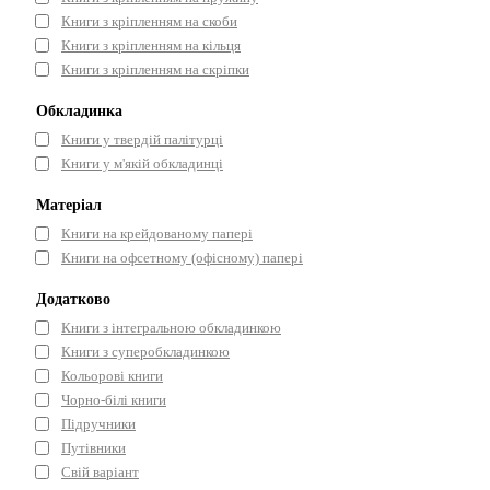
Книги з кріпленням на скоби
Книги з кріпленням на кільця
Книги з кріпленням на скріпки
Обкладинка
Книги у твердій палітурці
Книги у м'якій обкладинці
Матеріал
Книги на крейдованому папері
Книги на офсетному (офісному) папері
Додатково
Книги з інтегральною обкладинкою
Книги з суперобкладинкою
Кольорові книги
Чорно-білі книги
Підручники
Путівники
Свій варіант