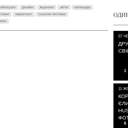
робництво
дизайн
журнали
звіти
календарі
ОДИ
стівки
маркетинг
поштові листівки
ники
07
ЧЕ
ДРУ
СВІ
1
11
ЖО
КОР
ЄЛИ
HUS
ФО
6