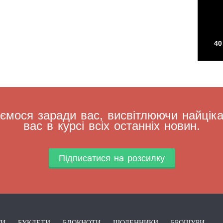
40
мося заради вас, висвітлюючи найцікав
вас в курсі всіх останніх новин.
Підписатися на розсилку
ГИ
БУКЛЕТИ
БЛОКНОТИ
ЩОДЕННИКИ
БРОШУРИ