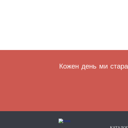
Кожен день ми старає
КАТАЛО