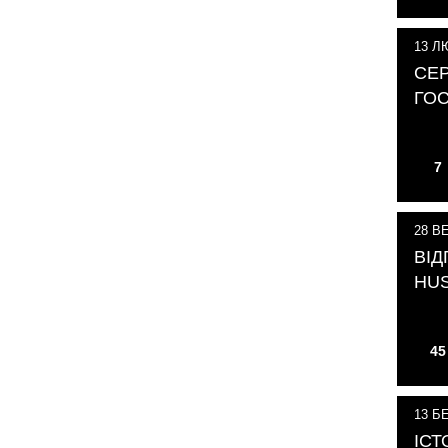
13
ЛЮ
СЕ
ГОС
7
28
ВЕ
ВІД
HU
45
13
БЕ
ІСТ