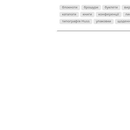
блокноти
брошури
буклети
ви
каталоги
книги
конференції
ли
типографія Huss
упаковки
щоден