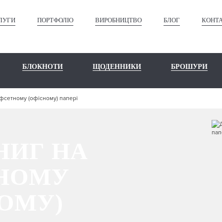
ЛУГИ
ПОРТФОЛІО
ВИРОБНИЦТВО
БЛОГ
КОНТ
БЛОКНОТИ
ЩОДЕННИКИ
БРОШУРИ
фсетному (офісному) папері
НИГ НА
НОМУ
ОМУ)