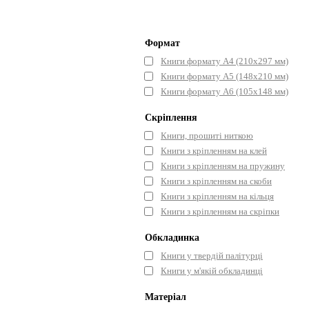
Формат
Книги формату А4 (210х297 мм)
Книги формату А5 (148x210 мм)
Книги формату А6 (105x148 мм)
Скріплення
Книги, прошиті ниткою
Книги з кріпленням на клей
Книги з кріпленням на пружину
Книги з кріпленням на скоби
Книги з кріпленням на кільця
Книги з кріпленням на скріпки
Обкладинка
Книги у твердій палітурці
Книги у м'якій обкладинці
Матеріал