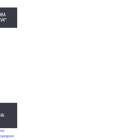
ОВА
УК”
НА.