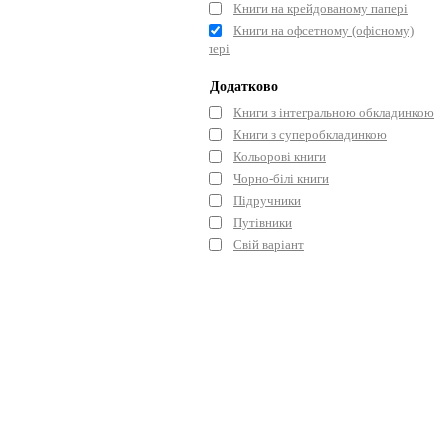
Книги на крейдованому папері
Книги на офсетному (офісному)
папері
Додатково
Книги з інтегральною обкладинкою
Книги з суперобкладинкою
Кольорові книги
Чорно-білі книги
Підручники
Путівники
Свій варіант