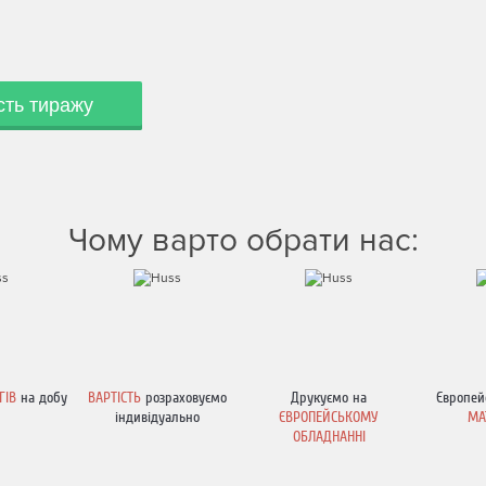
сть тиражу
Чому варто обрати нас:
ГІВ
на добу
ВАРТІСТЬ
розраховуємо
Друкуємо на
Європей
індивідуально
ЄВРОПЕЙСЬКОМУ
МА
ОБЛАДНАННІ