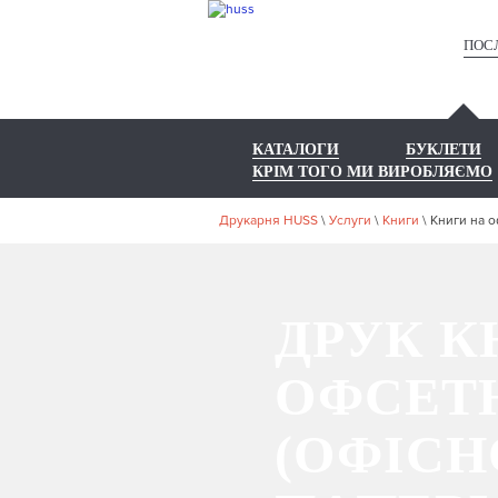
ПОС
КАТАЛОГИ
БУКЛЕТИ
КРІМ ТОГО МИ ВИРОБЛЯЄМО
Друкарня HUSS
\
Услуги
\
Книги
\
Книги на о
ДРУК К
ОФСЕТ
(ОФІСН