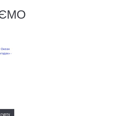
УЄМО
 ГУРТУ