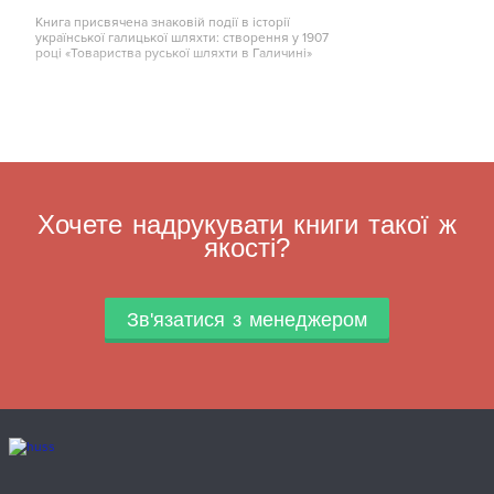
Книга присвячена знаковій події в історії
української галицької шляхти: створення у 1907
році «Товариства руської шляхти в Галичині»
Хочете надрукувати книги такої ж
якості?
Зв'язатися з менеджером