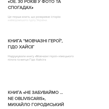
«ОЕ. 30 РОКІВ У ФОТО ТА
СПОГАДАХ»
Це перша книга, що розкриває історію
найвідомішого гурту України.
КНИГА “МОВЧАЗНІ ГЕРОЇ”,
ГІДО ХАЙСІГ
Надрукували книгу «Мовчазні герої» німецького
пілота та митця Гідо Хайсіга
КНИГА «НЕ ЗАБУВАЙМО …
NE OBLIVISCARIS»,
МИХАЙЛО ГОРОДИСЬКИЙ