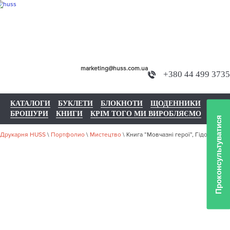
marketing@huss.com.ua
+380 44 499 3735
КАТАЛОГИ
БУКЛЕТИ
БЛОКНОТИ
ЩОДЕННИКИ
БРОШУРИ
КНИГИ
КРІМ ТОГО МИ ВИРОБЛЯЄМО
Проконсультуватися
Друкарня HUSS
\
Портфолио
\
Мистецтво
\
Книга “Мовчазні герої”, Гідо Хайсіг
НАШЕ