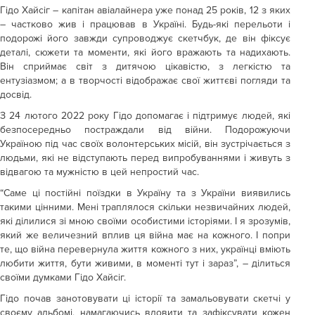
Гідо Хайсіг – капітан авіалайнера уже понад 25 років, 12 з яких
– частково жив і працював в Україні. Будь-які перельоти і
подорожі його завжди супроводжує скетчбук, де він фіксує
деталі, сюжети та моменти, які його вражають та надихають.
Він сприймає світ з дитячою цікавістю, з легкістю та
ентузіазмом; а в творчості відображає свої життєві погляди та
досвід.
З 24 лютого 2022 року Гідо допомагає і підтримує людей, які
безпосередньо постраждали від війни. Подорожуючи
Україною під час своїх волонтерських місій, він зустрічається з
людьми, які не відступають перед випробуваннями і живуть з
відвагою та мужністю в цей непростий час.
“Саме ці постійні поїздки в Україну та з України виявились
такими цінними. Мені траплялося скільки незвичайних людей,
які ділилися зі мною своїми особистими історіями. І я зрозумів,
який же величезний вплив ця війна має на кожного. І попри
те, що війна перевернула життя кожного з них, українці вміють
любити життя, бути живими, в моменті тут і зараз”, – ділиться
своїми думками Гідо Хайсіг.
Гідо почав занотовувати ці історії та замальовувати скетчі у
своєму альбомі, намагаючись вловити та зафіксувати кожен