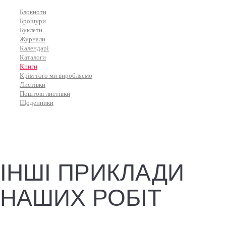
Блокноти
Брошури
Буклети
Журнали
Календарі
Каталоги
Книги
Крім того ми виробляємо
Листівки
Поштові листівки
Щоденники
ІНШІ ПРИКЛАДИ
НАШИХ РОБІТ