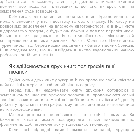
здійснюється на кожному етапі, що дозволяє вчасно виявити
помилки або недоліки і виправити їх до того, як друк книг на
замовлення буде завершена.
Крім того, спантеличившись печаткою книг під замовлення, ви
можете замовити у нас і доставку готового тиражу. По Києву ми
розвозимо замовлення на власному автотранспорті, а в інші міста
відправляємо продукцію будь-яким бажаним для вас перевізником.
Більш того, ми працюємо не тільки з українськими клієнтами, а й
співпрацюємо з іншими країнами: Росією, Францією, Німеччиною,
Туреччиною і т.д. Серед наших замовників - багато відомих брендів,
і ми сподіваємося, що ви ввійдете в число задоволених нашою
роботою постійних клієнтів.
Як здійснюється друк книг: поліграфія та її
нюанси
Здійснюючи друк книг друкарня huss пропонує своїм клієнтам
найякісніші матеріали і найвищий рівень сервісу.
Перед тим, як надрукувати книгу друкарня обговорює з
замовником всі нюанси: враховує побажання і пропонує оптимальні
технічні характеристики. Наші співробітники мають багатий досвід
роботи у пресі книг поліграфія, тому ви сміливо можете покластися
на їх професіоналізм.
Макети ретельно перевіряються на технічні помилки. За
бажанням клієнта можна роздрукувати кілька найважливіших
фрагментів, щоб переконатися у відповідності кольору.
Коли всі підводні камені »макета виявлені, друкарня