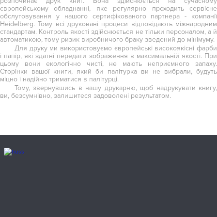
розпочинає друк книг. Вона здійснюється на сучасному
європейському обладнанні, яке регулярно проходить сервісне
обслуговування у нашого сертифікованого партнера - компанії
Heidelberg. Тому всі друковані процеси відповідають міжнародним
стандартам. Контроль якості здійснюється не тільки персоналом, а й
автоматикою, тому ризик виробничого браку зведений до мінімуму.
Для друку ми використовуємо європейські високоякісні фарби
і папір, які здатні передати зображення в максимальній якості. При
цьому вони екологічно чисті, не мають неприємного запаху.
Сторінки вашої книги, який би палітурка ви не вибрали, будуть
міцно і надійно триматися в палітурці.
Тому, звернувшись в нашу друкарню, щоб надрукувати книгу,
ви, безсумнівно, залишитеся задоволені результатом.