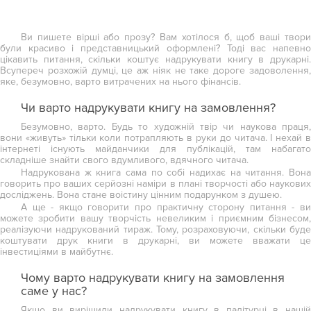
Ви пишете вірші або прозу? Вам хотілося б, щоб ваші твори
були красиво і представницький оформлені? Тоді вас напевно
цікавить питання, скільки коштує надрукувати книгу в друкарні.
Всупереч розхожій думці, це аж ніяк не таке дороге задоволення,
яке, безумовно, варто витрачених на нього фінансів.
Чи варто надрукувати книгу на замовлення?
Безумовно, варто. Будь то художній твір чи наукова праця,
вони «живуть» тільки коли потрапляють в руки до читача. І нехай в
інтернеті існують майданчики для публікацій, там набагато
складніше знайти свого вдумливого, вдячного читача.
Надрукована ж книга сама по собі надихає на читання. Вона
говорить про ваших серйозні наміри в плані творчості або наукових
досліджень. Вона стане воістину цінним подарунком з душею.
А ще - якщо говорити про практичну сторону питання - ви
можете зробити вашу творчість невеликим і приємним бізнесом,
реалізуючи надрукований тираж. Тому, розраховуючи, скільки буде
коштувати друк книги в друкарні, ви можете вважати це
інвестиціями в майбутнє.
Чому варто надрукувати книгу на замовлення
саме у нас?
Якщо ви вирішили надрукувати книгу в палітурці в нашій