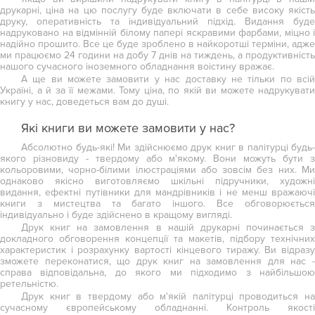
друкарні, ціна на цю послугу буде включати в себе високу якість
друку, оперативність та індивідуальний підхід. Видання буде
надруковано на відмінній білому папері яскравими фарбами, міцно і
надійно прошито. Все це буде зроблено в найкоротші терміни, адже
ми працюємо 24 години на добу 7 днів на тиждень, а продуктивність
нашого сучасного іноземного обладнання воістину вражає.
А ще ви можете замовити у нас доставку не тільки по всій
Україні, а й за її межами. Тому ціна, по якій ви можете надрукувати
книгу у нас, доведеться вам до душі.
Які книги ви можете замовити у нас?
Абсолютно будь-які! Ми здійснюємо друк книг в палітурці будь-
якого різновиду - твердому або м'якому. Вони можуть бути з
кольоровими, чорно-білими ілюстраціями або зовсім без них. Ми
однаково якісно виготовляємо шкільні підручники, художні
видання, ефектні путівники для мандрівників і не менш вражаючі
книги з мистецтва та багато іншого. Все обговорюється
індивідуально і буде здійснено в кращому вигляді.
Друк книг на замовлення в нашій друкарні починається з
докладного обговорення концепції та макетів, підбору технічних
характеристик і розрахунку вартості кінцевого тиражу. Ви відразу
зможете переконатися, що друк книг на замовлення для нас -
справа відповідальна, до якого ми підходимо з найбільшою
ретельністю.
Друк книг в твердому або м'якій палітурці проводиться на
сучасному європейському обладнанні. Контроль якості