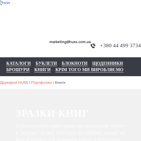
marketing@huss.com.ua
+380 44 499 3734
КАТАЛОГИ
БУКЛЕТИ
БЛОКНОТИ
ЩОДЕННИКИ
БРОШУРИ
КНИГИ
КРІМ ТОГО МИ ВИРОБЛЯЄМО
Друкарня HUSS
\
Портфолио
\
Книги
ЗРАЗКИ КНИГ
З упевненістю заявляємо, що кольорові книги
в твердій і м'якій палітурці ми робимо краще за
всіх в Україні. Це помітили навіть в бібліотеці