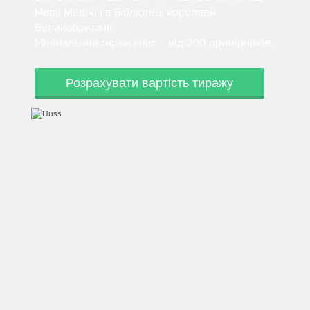
Марії Медічі і в Бібліотеці королеви
Великобританії.
Мінімальний тираж книг – від 200 примірників.
Розрахувати вартість тиражу