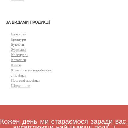
ЗА ВИДАМИ ПРОДУКЦІЇ
Блокноти
Брошури
Буклети
Журнали
Календарі
Каталоги
Книги
Крім того ми виробляємо
Листівки
Поштові листівки
Щоденники
Кожен день ми стараємося заради вас,
висвітлюючи найцікавіші події, і