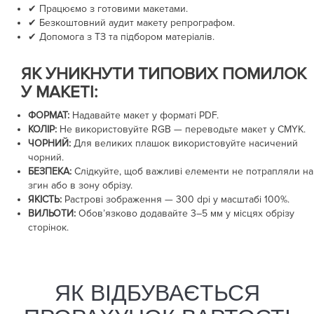
✔ Працюємо з готовими макетами.
✔ Безкоштовний аудит макету репрографом.
✔ Допомога з ТЗ та підбором матеріалів.
ЯК УНИКНУТИ ТИПОВИХ ПОМИЛОК
У МАКЕТІ:
ФОРМАТ:
Надавайте макет у форматі PDF.
КОЛІР:
Не використовуйте RGB — переводьте макет у CMYK.
ЧОРНИЙ:
Для великих плашок використовуйте насичений
чорний.
БЕЗПЕКА:
Слідкуйте, щоб важливі елементи не потрапляли на
згин або в зону обрізу.
ЯКІСТЬ:
Растрові зображення —
300 dpi
у масштабі 100%.
ВИЛЬОТИ:
Обов’язково додавайте
3–5 мм
у місцях обрізу
сторінок.
ЯК ВІДБУВАЄТЬСЯ