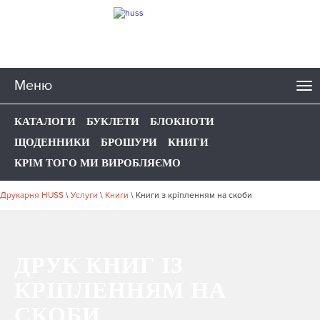
Меню
КАТАЛОГИ
БУКЛЕТИ
БЛОКНОТИ
ЩОДЕННИКИ
БРОШУРИ
КНИГИ
КРІМ ТОГО МИ ВИРОБЛЯЄМО
Друкарня HUSS
\
Услуги
\
Книги
\
Книги з кріпленням на скоби
ДРУК КНИГ ІЗ
КРІПЛЕННЯМ НА
СКОБИ