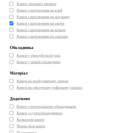
Книги, прошиті ниткою
Книги з кріпленням на клей
Книги з кріпленням на пружину
Книги з кріпленням на скоби
Книги з кріпленням на кільця
Книги з кріпленням на скріпки
Обкладинка
Книги у твердій палітурці
Книги у м'якій обкладинці
Матеріал
Книги на крейдованому папері
Книги на офсетному (офісному) папері
Додатково
Книги з інтегральною обкладинкою
Книги з суперобкладинкою
Кольорові книги
Чорно-білі книги
Підручники