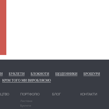
ГИ
БУКЛЕТИ
БЛОКНОТИ
ЩОДЕННИКИ
БРОШУРИ
КРІМ ТОГО МИ ВИРОБЛЯЄМО
ИЦТВО
ПОРТФОЛІО
БЛОГ
КОНТАКТИ
Листівки
Буклети