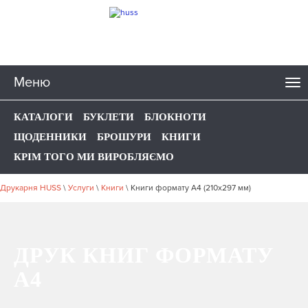
Меню
КАТАЛОГИ
БУКЛЕТИ
БЛОКНОТИ
ЩОДЕННИКИ
БРОШУРИ
КНИГИ
КРІМ ТОГО МИ ВИРОБЛЯЄМО
Друкарня HUSS
\
Услуги
\
Книги
\
Книги формату А4 (210х297 мм)
ДРУК КНИГ ФОРМАТУ
А4