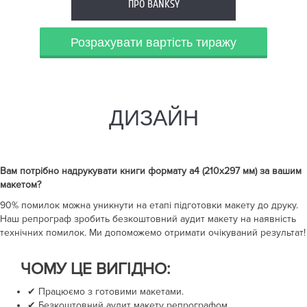
ПРО BANKSY
Розрахувати вартість тиражу
ДИЗАЙН
Вам потрібно надрукувати
книги формату а4 (210х297 мм)
за вашим
макетом?
90% помилок можна уникнути на етапі підготовки макету до друку.
Наш репрограф зробить безкоштовний аудит макету на наявність
технічних помилок. Ми допоможемо отримати очікуваний результат!
ЧОМУ ЦЕ ВИГІДНО:
✔ Працюємо з готовими макетами.
✔ Безкоштовний аудит макету репрографом.