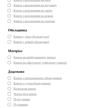
Книги з кріпленням на пружину
Книги з кріпленням на скоби
Книги з кріпленням на кільця
Книги з кріпленням на скріпки
Обкладинка
Книги у твердій палітурці
Книги у м'якій обкладинці
Матеріал
Книги на крейдованому папері
Книги на офсетному (офісному) папері
Додатково
Книги з інтегральною обкладинкою
Книги з суперобкладинкою
Кольорові книги
Чорно-білі книги
Підручники
Путівники