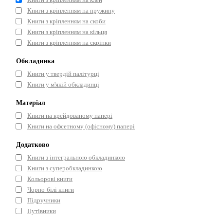
Книги з кріпленням на пружину
Книги з кріпленням на скоби
Книги з кріпленням на кільця
Книги з кріпленням на скріпки
Обкладинка
Книги у твердій палітурці
Книги у м'якій обкладинці
Матеріал
Книги на крейдованому папері
Книги на офсетному (офісному) папері
Додатково
Книги з інтегральною обкладинкою
Книги з суперобкладинкою
Кольорові книги
Чорно-білі книги
Підручники
Путівники