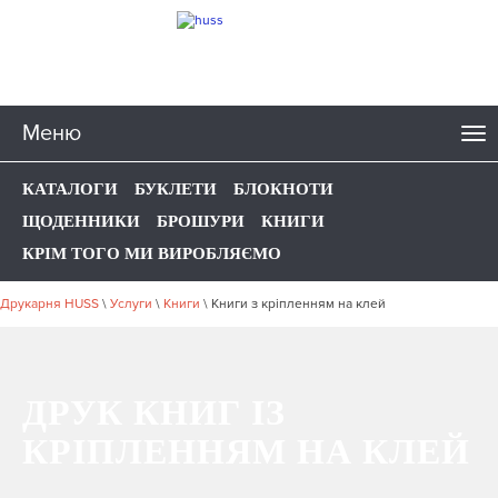
Меню
КАТАЛОГИ
БУКЛЕТИ
БЛОКНОТИ
ЩОДЕННИКИ
БРОШУРИ
КНИГИ
КРІМ ТОГО МИ ВИРОБЛЯЄМО
Друкарня HUSS
\
Услуги
\
Книги
\
Книги з кріпленням на клей
ДРУК КНИГ ІЗ
КРІПЛЕННЯМ НА КЛЕЙ