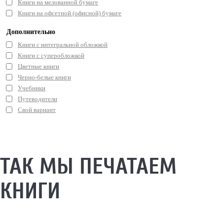
Книги на мелованной бумаге
Книги на офсетной (офисной) бумаге
Дополнительно
Книги с интегральной обложкой
Книги с суперобложкой
Цветные книги
Черно-белые книги
Учебники
Путеводители
Свой вариант
ТАК МЫ ПЕЧАТАЕМ
КНИГИ