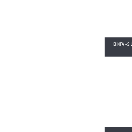
КНИГА «SI