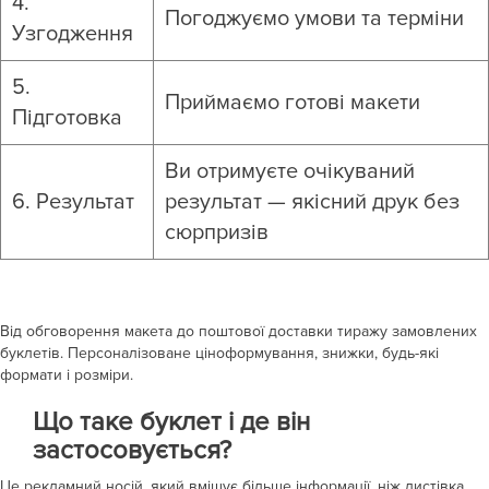
4.
Погоджуємо умови та терміни
Узгодження
5.
Приймаємо готові макети
Підготовка
Ви отримуєте очікуваний
6. Результат
результат — якісний друк без
сюрпризів
Від обговорення макета до поштової доставки тиражу замовлених
буклетів. Персоналізоване ціноформування, знижки, будь-які
формати і розміри.
Що таке буклет і де він
застосовується?
Це рекламний носій, який вміщує більше інформації, ніж листівка