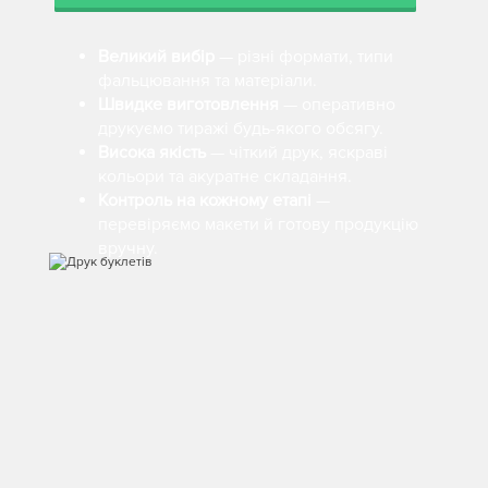
Великий вибір
— різні формати, типи
фальцювання та матеріали.
Швидке виготовлення
— оперативно
друкуємо тиражі будь-якого обсягу.
Висока якість
— чіткий друк, яскраві
кольори та акуратне складання.
Контроль на кожному етапі
—
перевіряємо макети й готову продукцію
вручну.