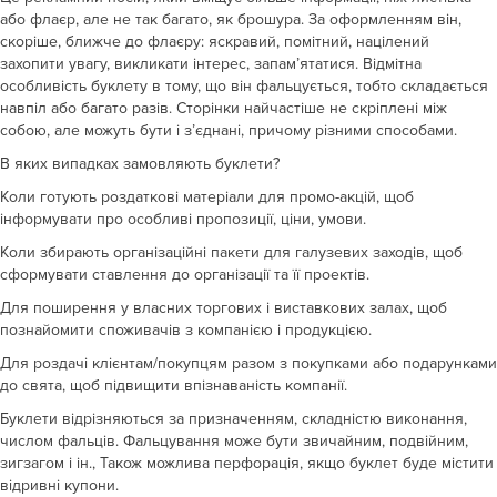
або флаєр, але не так багато, як брошура. За оформленням він,
скоріше, ближче до флаєру: яскравий, помітний, націлений
захопити увагу, викликати інтерес, запам’ятатися. Відмітна
особливість буклету в тому, що він фальцується, тобто складається
навпіл або багато разів. Сторінки найчастіше не скріплені між
собою, але можуть бути і з’єднані, причому різними способами.
В яких випадках замовляють буклети?
Коли готують роздаткові матеріали для промо-акцій, щоб
інформувати про особливі пропозиції, ціни, умови.
Коли збирають організаційні пакети для галузевих заходів, щоб
сформувати ставлення до організації та її проектів.
Для поширення у власних торгових і виставкових залах, щоб
познайомити споживачів з компанією і продукцією.
Для роздачі клієнтам/покупцям разом з покупками або подарунками
до свята, щоб підвищити впізнаваність компанії.
Буклети відрізняються за призначенням, складністю виконання,
числом фальців. Фальцування може бути звичайним, подвійним,
зигзагом і ін., Також можлива перфорація, якщо буклет буде містити
відривні купони.