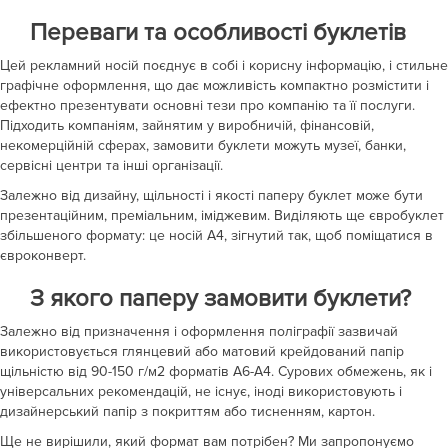
Переваги та особливості буклетів
Цей рекламний носій поєднує в собі і корисну інформацію, і стильне
графічне оформлення, що дає можливість компактно розмістити і
ефектно презентувати основні тези про компанію та її послуги.
Підходить компаніям, зайнятим у виробничій, фінансовій,
некомерційній сферах, замовити буклети можуть музеї, банки,
сервісні центри та інші організації.
Залежно від дизайну, щільності і якості паперу буклет може бути
презентаційним, преміальним, іміджевим. Виділяють ще євробуклет
збільшеного формату: це носій А4, зігнутий так, щоб поміщатися в
євроконверт.
З якого паперу замовити буклети?
Залежно від призначення і оформлення поліграфії зазвичай
використовується глянцевий або матовий крейдований папір
щільністю від 90-150 г/м2 форматів А6-А4. Сурових обмежень, як і
універсальних рекомендацій, не існує, іноді використовують і
дизайнерський папір з покриттям або тисненням, картон.
Ще не вирішили, який формат вам потрібен? Ми запропонуємо