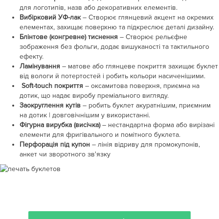
для логотипів, назв або декоративних елементів.
Вибірковий УФ-лак
– Створює глянцевий акцент на окремих
елементах, захищає поверхню та підкреслює деталі дизайну.
Блінтове (конгревне) тиснення
– Створює рельєфне
зображення без фольги, додає вишуканості та тактильного
ефекту.
Ламінування
– матове або глянцеве покриття захищає буклет
від вологи й потертостей і робить кольори насиченішими.
Soft-touch покриття
– оксамитова поверхня, приємна на
дотик, що надає виробу преміального вигляду.
Заокруглення кутів
– робить буклет акуратнішим, приємним
на дотик | довговічнішим у використанні.
Фігурна вирубка (висічка)
– нестандартна форма або вирізані
елементи для фригівального и помітного буклета.
Перфорація під купон
– лінія відриву для промокупонів,
анкет чи зворотного зв'язку