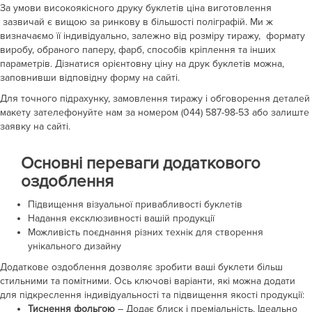
За умови високоякісного друку буклетів ціна
виготовлення
зазвичай є вищою за ринкову в більшості поліграфій. Ми ж
визначаємо її індивідуально, залежно від розміру тиражу, формату
виробу, обраного паперу, фарб, способів кріплення та інших
параметрів. Дізнатися орієнтовну ціну на друк буклетів можна,
заповнивши відповідну форму на сайті.
Для точного підрахунку, замовлення тиражу і обговорення деталей
макету зателефонуйте нам за номером (044) 587-98-53 або залиште
заявку на сайті.
Основні переваги додаткового
оздоблення
Підвищення візуальної привабливості буклетів
Надання ексклюзивності вашій продукції
Можливість поєднання різних технік для створення
унікального дизайну
Додаткове оздоблення дозволяє зробити ваші буклети більш
стильними та помітними. Ось ключові варіанти, які можна додати
для підкреслення індивідуальності та підвищення якості продукції:
Тиснення фольгою
– Додає блиск і преміальність. Ідеально