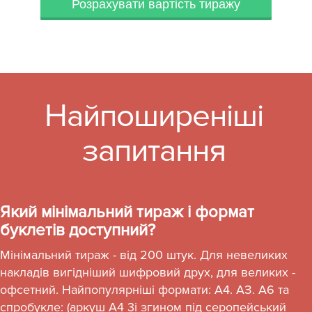
Розрахувати вартість тиражу
Найпоширеніші
запитання
Який мінімальний тираж і формат
буклетів доступний?
Мінімальний тираж - від 200 штук. Для невеликих
накладів вигідніший шифровий друх, для великих -
офсетний. Найпопулярніші формати: А4. АЗ. А6 та
спробукле: (аркуш А4 3і згином під серопейський