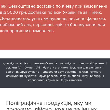
Так. Безкоштовна доставка по Києву при замовленні
від 5000 грн, доставка по всій Україні та за Т меж.
Додатково доступні ламінування, лисення фольгою,
вибірковий лак, персоналізація та брендування для
корпоративних замовлень.
друк буклетів
виготовлення буклетів
євробуклет
рекламні буклети
буклети А4
буклети A5
буклети зі згином
буклети для виставки
офсетний друк буклетів
цифровий друк буклетів
дизайн буклета
ламінування буклетів
друк флаєрів
друк листівок
друк брошур
корпоративні буклети
друк каталогів
Поліграфічна продукція, яку ми
друкуємо, дійсно, краще за інших