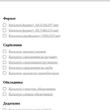
Формат
Каталоги формату А4 (210х297 мм)
Каталоги формату А5 (148x210 мм)
Каталоги євроформату (100х210 мм)
Скріплення
Каталоги, прошиті ниткою
Каталоги з кріпленням на пружину
Каталоги з прихованою пружиною
Каталоги з кріпленням на скоби
Каталоги, проклеєні термобіндером
Обкладинка
Каталоги з твердою обкладинкою
Каталоги з м'якою обкладинкою
Додатково
Каталоги із висіканням рубрик