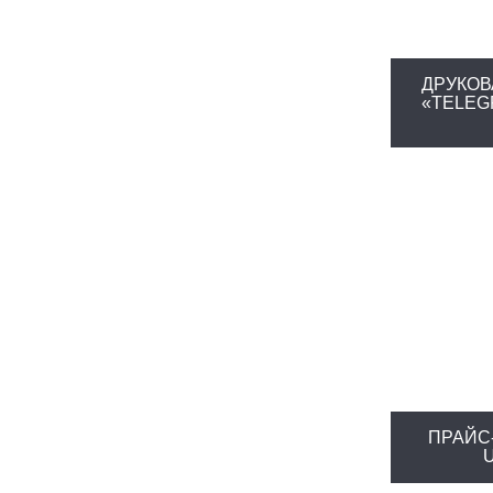
ДРУКОВ
«TELEGR
ПРАЙС-