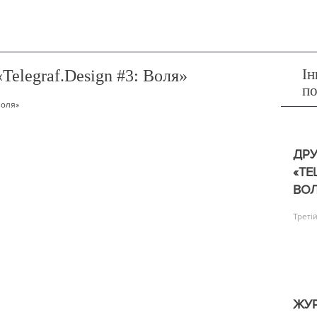
Ін
elegraf.Design #3: Воля»
п
ДР
«TE
ВОЛ
Треті
ЖУР