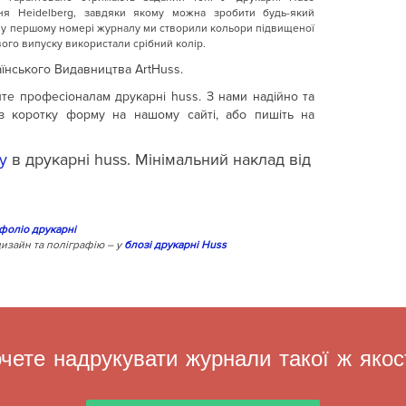
ня Heidelberg, завдяки якому можна зробити будь-який
, у першому номері журналу ми створили кольори підвищеної
вого випуску використали срібний колір.
аїнського Видавництва ArtHuss.
те професіоналам друкарні huss. З нами надійно та
 коротку форму на нашому сайті, або пишіть на
у
в друкарні huss. Мінімальний наклад від
фоліо друкарні
изайн та поліграфію – у
блозі друкарні Huss
чете надрукувати журнали такої ж якос