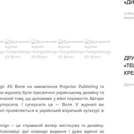
«Д
La Bo
видан
ДР
«TE
КРЕ
Други
gn #3: Воля на замовлення Projector Publishing та
уски журналу були присвячені українському дизайну та
ячений тому, що допоможе у війні перемогти. Автори
суперсила. І суперсила ця — Воля. У журналі ви
лі проявляються в українській візуальній культурі: в
esign – це справжній витвір мистецтва та дизайну.
йсміливіші ідеї команди видання і дуже вдячні за