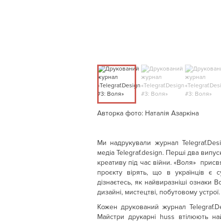
Авторка фото: Наталія Азаркіна
Ми надрукували журнал Telegraf.Desi
медіа Telegraf.design. Перші два вип
креативу під час війни. «Воля» присв
проєкту вірять, що в українців є 
дізнаєтесь, як найвиразніші ознаки Во
дизайні, мистецтві, побутовому устрої.
Кожен друкований журнал Telegraf.D
Майстри друкарні huss втілюють на