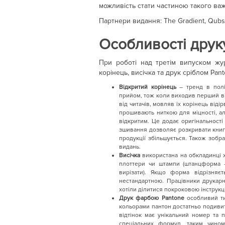
можливість стати частиною такого важ
Партнери видання: The Gradient, Qubs
Особливості друк
При роботі над третім випуском жур
корінець, висічка та друк сріблом Pant
Відкритий корінець
– тренд в поліг
прийом, тож коли виходив перший ви
від читачів, мовляв їх корінець відір
прошивають ниткою для міцності, а
відкритим. Це додає оригінальност
зшивання дозволяє розкривати книгу 
продукції збільшується. Також зобр
видань.
Висічка
використана на обкладинці ж
плоттери чи штампи (штанцформа –
вирізати). Якщо форма відрізняє
нестандартною. Працівники друкарн
хотіли ділитися покроковою інструкц
Друк фарбою Pantone
особливий ти
кольорами пантон достатньо подивити
відтінок має унікальний номер та
спеціальних формул, таким чино