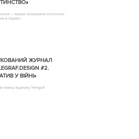
ИТИНСТВО»
ussole – перше незалежне естетичне
ня в Україні
УКОВАНИЙ ЖУРНАЛ
LEGRAF.DESIGN #2.
АТИВ У ВІЙНІ»
й номер журналу Telegraf