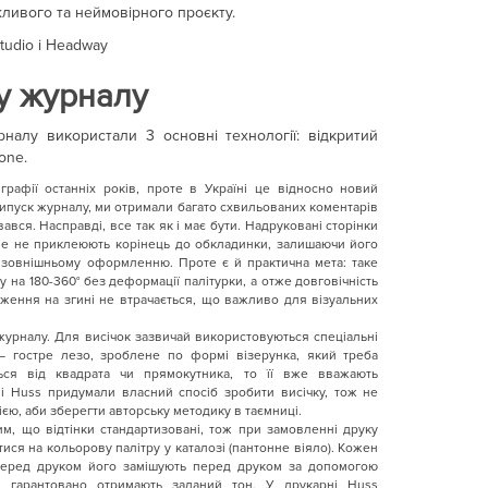
ливого та неймовірного проєкту.
tudio і Headway
у журналу
налу використали 3 основні технології: відкритий
one.
рафії останніх років, проте в Україні це відносно новий
пуск журналу, ми отримали багато схвильованих коментарів
вався. Насправді, все так як і має бути. Надруковані сторінки
ле не приклеюють корінець до обкладинки, залишаючи його
і зовнішньому оформленню. Проте є й практична мета: таке
на 180-360° без деформації палітурки, а отже довговічність
аження на згині не втрачається, що важливо для візуальних
урналу. Для висічок зазвичай використовуються спеціальні
 гостре лезо, зроблене по формі візерунка, який треба
ться від квадрата чи прямокутника, то її вже вважають
і Huss придумали власний спосіб зробити висічку, тож не
ією, аби зберегти авторську методику в таємниці.
м, що відтінки стандартизовані, тож при замовленні друку
ся на кольорову палітру у каталозі (пантонне віяло). Кожен
 перед друком його замішують перед друком за допомогою
м гарантовано отримають заданий тон. У друкарні Huss