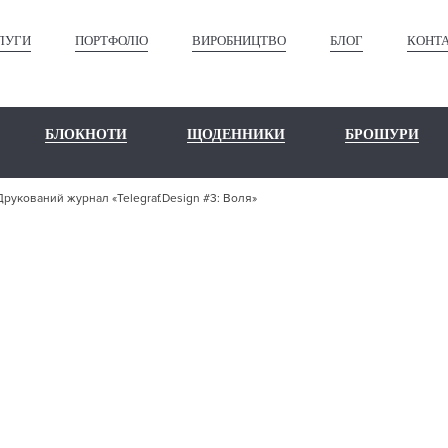
ЛУГИ
ПОРТФОЛІО
ВИРОБНИЦТВО
БЛОГ
КОНТ
БЛОКНОТИ
ЩОДЕННИКИ
БРОШУРИ
Друкований журнал «Telegraf.Design #3: Воля»
ШЕ ПОРТФО