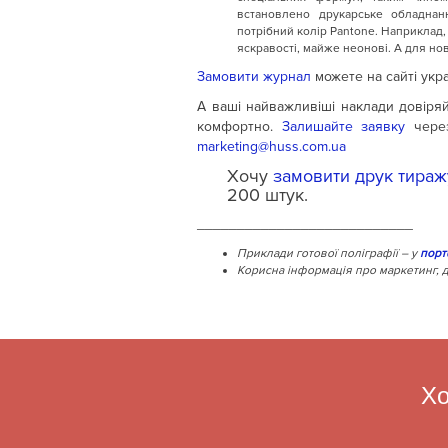
встановлено друкарське обладнан
потрібний колір Pantone. Наприклад
яскравості, майже неонові. А для но
Замовити журнал
можете на сайті укр
А ваші найважливіші наклади довіряй
комфортно.
Залишайте заявку
через
marketing@huss.com.ua
Хочу
замовити друк тираж
200 штук.
___________________________
Приклади готової поліграфії – у
порт
Корисна інформація про маркетинг, д
Хо