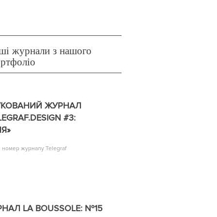
ші журнали з нашого
ортфоліо
УКОВАНИЙ ЖУРНАЛ
LEGRAF.DESIGN #3:
Я»
й номер журналу Telegraf
НАЛ LA BOUSSOLE: №15