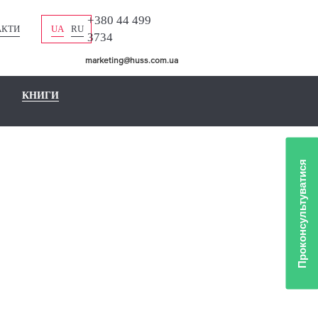
+380 44 499
АКТИ
UA
RU
3734
marketing@huss.com.ua
КНИГИ
Проконсультуватися
ЛІО