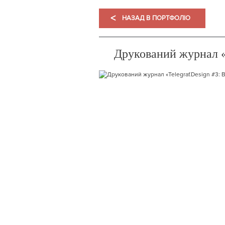
<
НАЗАД В ПОРТФОЛІО
Друкований журнал «T