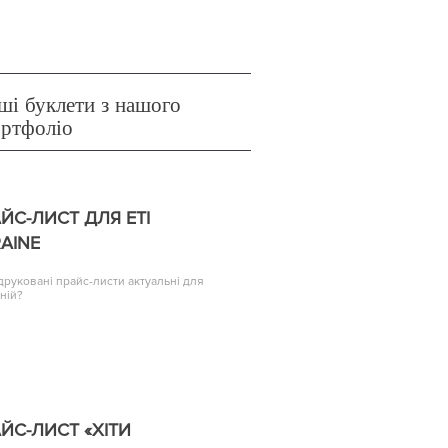
ші буклети з нашого
ортфоліо
ЙС-ЛИСТ ДЛЯ ETI
AINE
друковані прайс-листи актуальні для
ній?
ЙС-ЛИСТ «ХІТИ