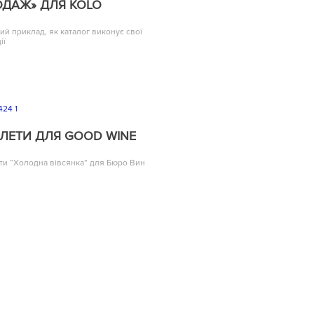
ДАЖ» ДЛЯ KOLO
ий приклад, як каталог виконує свої
ії
ЛЕТИ ДЛЯ GOOD WINE
ти “Холодна вівсянка” для Бюро Вин