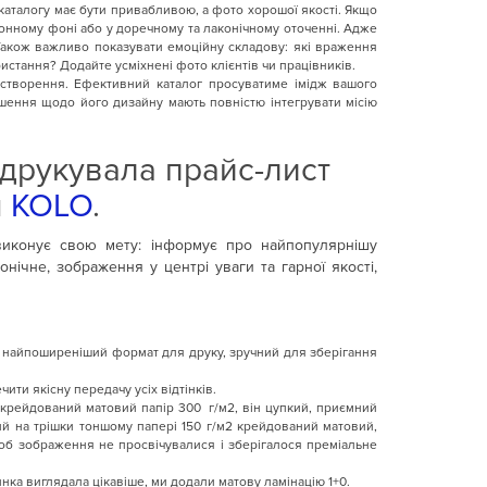
 каталогу має бути привабливою, а фото хорошої якості. Якщо
тонному фоні або у доречному та лаконічному оточенні. Адже
 Також важливо показувати емоційну складову: які враження
истання? Додайте усміхнені фото клієнтів чи працівників.
створення. Ефективний каталог просуватиме імідж вашого
рішення щодо його дизайну мають повністю інтегрувати місію
друкувала прайс-лист
я
KOLO
.
виконує свою мету: інформує про найпопулярнішу
нічне, зображення у центрі уваги та гарної якості,
це найпоширеніший формат для друку, зручний для зберігання
ти якісну передачу усіх відтінків.
 крейдований матовий папір 300 г/м2, він цупкий, приємний
ий на трішки тоншому папері 150 г/м2 крейдований матовий,
об зображення не просвічувалися і зберігалося преміальне
нка виглядала цікавіше, ми додали матову ламінацію 1+0.