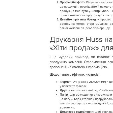
Професійні фото
. Візуальна частина
це продукція, розміщайте її на одно
продукція має бути у центрі уваги.
приносить ваш товар у процесі викор
Думайте про ваш бренд
у процесі 
бренду на кожній сторінці. Цікаві 
вашої компанії та ідеологію бренду.
Друкарня Huss на
«Хіти продаж» дл
І це чудовий приклад, як каталог 
продукцію компанії. Оформлення лако
доповнені ключовою інформацією.
Щодо типографічних нюансів:
Формат
: А4 (розмір 210х297 мм) − 
у папках та файлах.
Друк
повнокольоровий, щоб забезпечи
Папір
: для обкладинки використали
на дотик. Блок сторінок надрукован
але він все ще достатньо цупкий, щ
враження.
Додаткове оздоблення
: щоб обклади