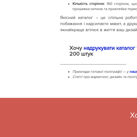
Кількість сторінок
: 160 сторінок, щ
прошивка ниткою та проклейка терм
Якісний каталог – це спільна робот
побажання і надсилаєте макет, а друк
якнайкраще втілює в життя ваш дизай
Хочу
надрукувати каталог
200 штук
___________________________
Приклади готової поліграфії — у
наш
Статті про маркетинг, дизайн та полі
Х