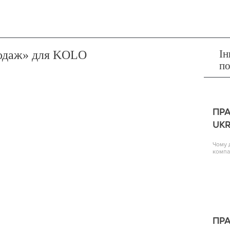
Ін
родаж» для KOLO
п
ПРА
UKR
Чому 
компа
ПРА