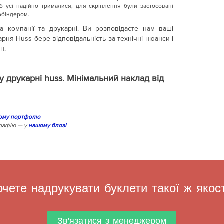
об усі надійно трималися, для скріплення були застосовані
обіндером.
а компанії та друкарні. Ви розповідаєте нам ваші
арня Huss бере відповідальність за технічні нюанси і
н.
у друкарні huss.
Мінімальний наклад від
ому портфоліо
графію — у
нашому блозі
очете надрукувати буклети такої ж якост
Зв'язатися з менеджером