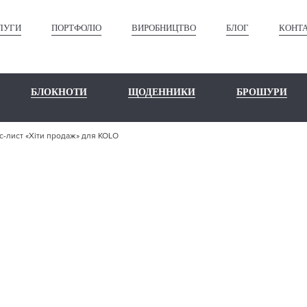
ЛУГИ
ПОРТФОЛІО
ВИРОБНИЦТВО
БЛОГ
КОНТ
БЛОКНОТИ
ЩОДЕННИКИ
БРОШУРИ
с-лист «Хіти продаж» для KOLO
ШЕ ПОРТФО