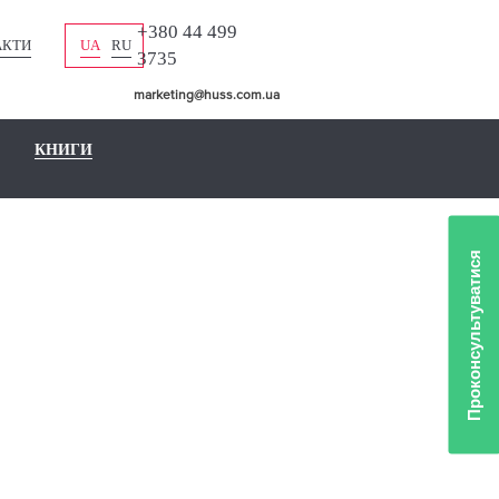
+380 44 499
АКТИ
UA
RU
3735
marketing@huss.com.ua
КНИГИ
Проконсультуватися
ЛІО