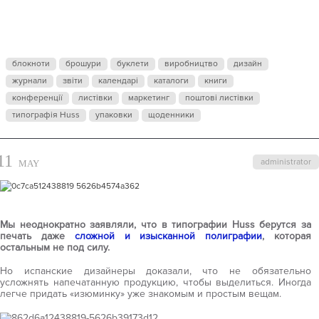
ГЕНИАЛЬНО
– ПРОСТО!
блокноти
брошури
буклети
виробництво
дизайн
журнали
звіти
календарі
каталоги
книги
конференції
листівки
маркетинг
поштові листівки
типографія Huss
упаковки
щоденники
11
administrator
MAY
Мы неоднократно заявляли, что в типографии Huss берутся за
печать даже
сложной и изысканной полиграфии
, которая
остальным не под силу.
Но испанские дизайнеры доказали, что не обязательно
усложнять напечатанную продукцию, чтобы выделиться. Иногда
легче придать «изюминку» уже знакомым и простым вещам.