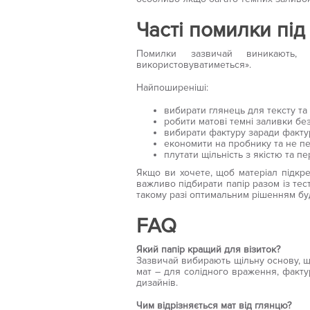
Часті помилки під
Помилки зазвичай виникають,
використовуватиметься».
Найпоширеніші:
вибирати глянець для тексту та 
робити матові темні заливки без
вибирати фактуру заради фактур
економити на пробнику та не пе
плутати щільність з якістю та 
Якщо ви хочете, щоб матеріал підкре
важливо підбирати папір разом із тес
такому разі оптимальним рішенням б
FAQ
Який папір кращий для візиток?
Зазвичай вибирають щільну основу, що
мат – для солідного враження, факту
дизайнів.
Чим відрізняється мат від глянцю?