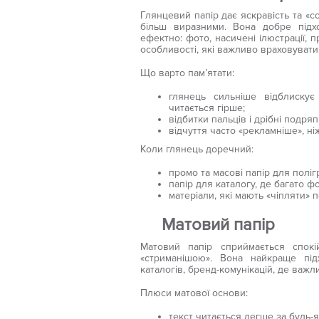
Глянцевий папір дає яскравість та «с
більш виразними. Вона добре підх
ефектно: фото, насичені ілюстрації, 
особливості, які важливо враховувати
Що варто пам’ятати:
глянець сильніше відблискує
читається гірше;
відбитки пальців і дрібні подря
відчуття часто «рекламніше», н
Коли глянець доречний:
промо та масові папір для поліг
папір для каталогу, де багато ф
матеріали, які мають «чіпляти» 
Матовий папір
Матовий папір сприймається спок
«стриманішою». Вона найкраще підх
каталогів, бренд-комунікацій, де важли
Плюси матової основи:
текст читається легше за будь-я