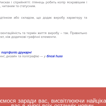
лисках і сприйнятті: глянець робить колір яскравішим і
, читаним та статусним.
дтінком або складом, що додає виробу характеру та
зентаційність та термін життя виробу – так. Правильно
кт, ніж додаткові графічні елементи.
у
портфоліо друкарні
нг, дизайн та поліграфію — у
блозі huss
мося заради вас, висвітлюючи найцікав
вас в курсі всіх останніх новин.