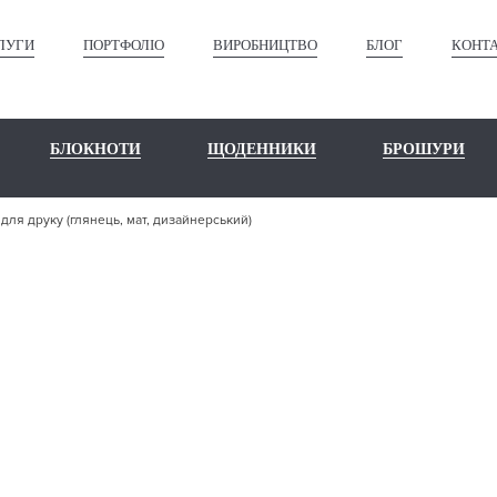
ЛУГИ
ПОРТФОЛІО
ВИРОБНИЦТВО
БЛОГ
КОНТ
БЛОКНОТИ
ЩОДЕННИКИ
БРОШУРИ
 для друку (глянець, мат, дизайнерський)
БРАТИ МАТЕРІ
У (ГЛЯНЕЦЬ,