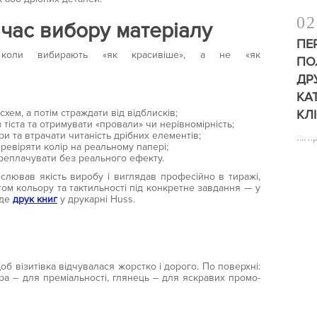
02
 час вибору матеріалу
ПЕ
 коли вибирають «як красивіше», а не «як
ПО
ДР
КА
схем, а потім страждати від відблисків;
КЛ
 тіста та отримувати «провали» чи нерівномірність;
и та втрачати читаність дрібних елементів;
Як п
ревіряти колір на реальному папері;
переплачувати без реального ефекту.
слював якість виробу і виглядав професійно в тиражі,
том кольору та тактильності під конкретне завдання — у
уде
друк книг
у друкарні Huss.
б візитівка відчувалася жорстко і дорого. По поверхні:
ра – для преміальності, глянець – для яскравих промо-