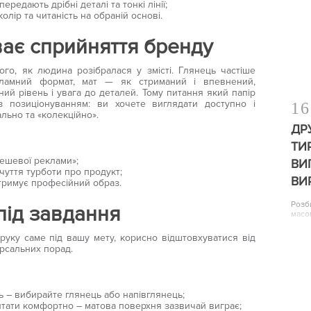
редають дрібні деталі та тонкі лінії;
олір та читаність на обраній основі.
ває сприйняття бренду
о, як людина розібралася у змісті. Глянець частіше
кламний формат, мат — як стриманий і впевнений,
ий рівень і увага до деталей. Тому питання який папір
з позиціонуванням: ви хочете виглядати доступно і
16
ально та «колекційно».
ДР
ТИ
дешевої реклами»;
ВИ
чуття турботи про продукт;
ВИ
тримує професійний образ.
Розб
під завдання
масо
уку саме під вашу мету, корисно відштовхуватися від
ерсальних порад.
ь – вибирайте глянець або напівглянець;
итати комфортно – матова поверхня зазвичай виграє;