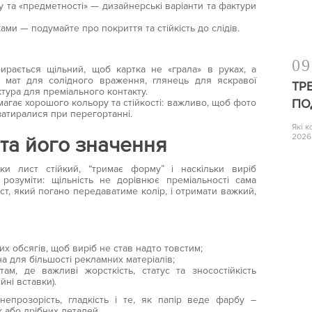
 та «предметності» — дизайнерські варіанти та фактури
ами — подумайте про покриття та стійкість до слідів.
09
бирається щільний, щоб картка не «грала» в руках, а
 мат для солідного враження, глянець для яскравої
ТР
тура для преміального контакту.
ПО
магає хорошого кольору та стійкості: важливо, щоб фото
затиралися при перегортанні.
Які 
2026
 та його значення
ки лист стійкий, “тримає форму” і наскільки виріб
розуміти: щільність не дорівнює преміальності сама
т, який погано передаватиме колір, і отримати важкий,
их обсягів, щоб виріб не став надто товстим;
а для більшості рекламних матеріалів;
ам, де важливі жорсткість, статус та зносостійкість
йні вставки).
епрозорість, гладкість і те, як папір веде фарбу –
 або дрібних деталей.