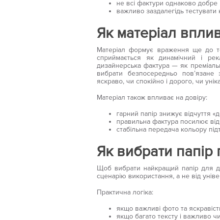
не всі фактури однаково добре пе
важливо заздалегідь тестувати к
Як матеріал впли
Матеріал формує враження ще до тог
сприймається як динамічний і ре
дизайнерська фактура — як преміальн
вибрати безпосередньо пов’язане 
яскраво, чи спокійно і дорого, чи унік
Матеріал також впливає на довіру:
гарний папір знижує відчуття «
правильна фактура посилює від
стабільна передача кольору під
Як вибрати папір 
Щоб вибрати найкращий папір для др
сценарію використання, а не від унів
Практична логіка:
якщо важливі фото та яскравіст
якщо багато тексту і важливо ч