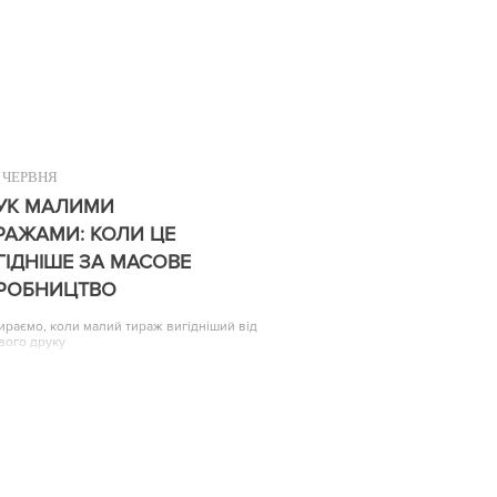
ЧЕРВНЯ
УК МАЛИМИ
РАЖАМИ: КОЛИ ЦЕ
ГІДНІШЕ ЗА МАСОВЕ
РОБНИЦТВО
ираємо, коли малий тираж вигідніший від
вого друку