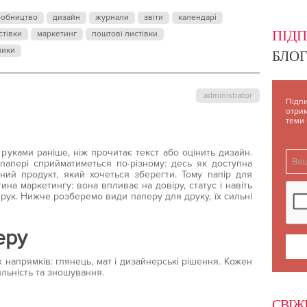
ИЗАЙНЕРСЬКИ
робництво
дизайн
журнали
звіти
календарі
ПІД
стівки
маркетинг
поштові листівки
ники
БЛОГ
administrator
Підпи
отрим
теми
 руками раніше, ніж прочитає текст або оцінить дизайн.
папері сприйматиметься по-різному: десь як доступна
ьний продукт, який хочеться зберегти. Тому папір для
ина маркетингу: вона впливає на довіру, статус і навіть
 рук. Нижче розберемо види паперу для друку, їх сильні
еру
х напрямків: глянець, мат і дизайнерські рішення. Кожен
тильність та зношування.
СВІЖ