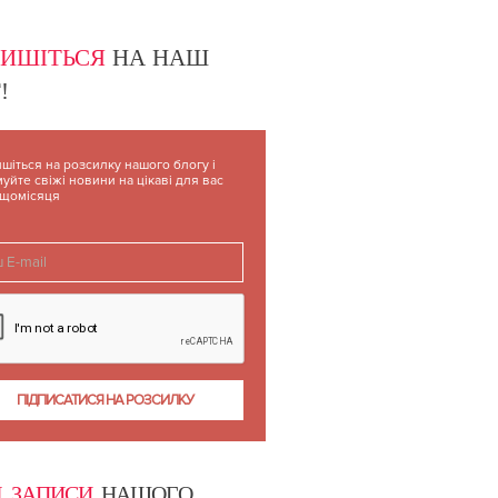
Й)
ПИШІТЬСЯ
НА НАШ
!
шіться на розсилку нашого блогу і
уйте свіжі новини на цікаві для вас
 щомісяця
І ЗАПИСИ
НАШОГО