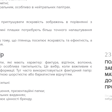
мітні;
уральним, особливо в нейтральних палітрах.
приглушувати яскравість зображень в порівнянні з
емні плашки потребують більш точного налаштування
у тому, що глянець посилює яскравість та ефектність, а
ня.
ір
23
ПО
и, які мають характер: фактура, відтінок, волокна,
бо особлива тактильність. Це вибір, коли важливим є
ЗА
інформації. Тут часто використовується фактурний папір:
МА
легкою шорсткістю або бархатистим відчуттям.
ДО
ильні:
ПР
ення, презентаційні папки;
льних виданнях;
Які 
нює цінності бренду.
забу