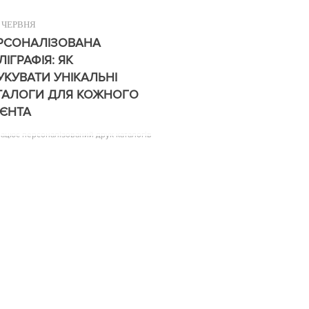
ЧЕРВНЯ
РСОНАЛІЗОВАНА
ЛІГРАФІЯ: ЯК
УКУВАТИ УНІКАЛЬНІ
ТАЛОГИ ДЛЯ КОЖНОГО
ІЄНТА
рацює персоналізований друк каталогів