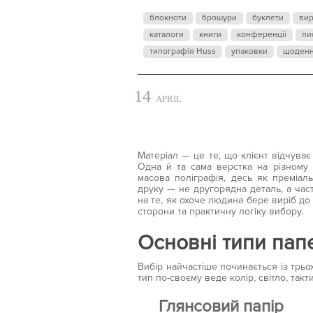
Д
блокноти
брошури
буклети
ви
каталоги
книги
конференції
ли
типографія Huss
упаковки
щоден
14
APRIL
Матеріал — це те, що клієнт відчуває
Одна й та сама верстка на різному 
масова поліграфія, десь як преміал
друку — не другорядна деталь, а част
на те, як охоче людина бере виріб до
сторони та практичну логіку вибору.
Основні типи пап
Вибір найчастіше починається із трьо
тип по-своєму веде колір, світло, так
Глянсовий папір