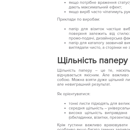
якщо потрібне враження статусу
дають максимальний ефект;
якщо виріб часто чіпатимуть рук
Приклади по виробам:
папір для візиток частіше ви
поверхня залежить від стилю:
промо-подачі, дизайнерська фак
папір для каталогу зазвичай ви
виглядали чисто, а сторінки не 
Щільність паперу
Щільність паперу – це те, наскіль
відчувається якісним. Але важливо 
собою. Можна взяти дуже щільний лис
але невиграшний результат.
Як орієнтуватися:
тонкі листи підходять для велик
середня щільність – універсальн
висока щільність виправдана т
(обкладинки, візитки, презентаці
Крім густини важливо враховувати н
особливо якщо багато темних заливок