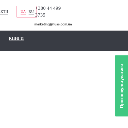
+380 44 499
АКТИ
UA
RU
3735
marketing@huss.com.ua
КНИГИ
Проконсультуватися
АЛ ДЛЯ
 МАТ,