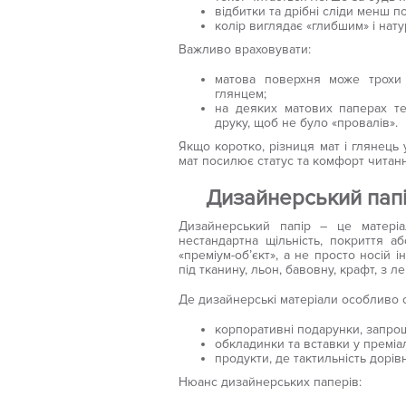
відбитки та дрібні сліди менш по
колір виглядає «глибшим» і нат
Важливо враховувати:
матова поверхня може трохи 
глянцем;
на деяких матових паперах т
друку, щоб не було «провалів».
Якщо коротко, різниця мат і глянець 
мат посилює статус та комфорт читан
Дизайнерський пап
Дизайнерський папір – це матеріал
нестандартна щільність, покриття а
«преміум-об’єкт», а не просто носій 
під тканину, льон, бавовну, крафт, з 
Де дизайнерські матеріали особливо с
корпоративні подарунки, запрош
обкладинки та вставки у преміа
продукти, де тактильність дорів
Нюанс дизайнерських паперів: