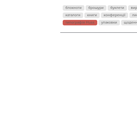
блокноти
брошури
буклети
ви
каталоги
книги
конференції
ли
типографія Huss
упаковки
щоден