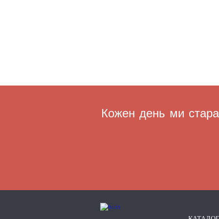
Кожен день ми старає
КАТАЛО