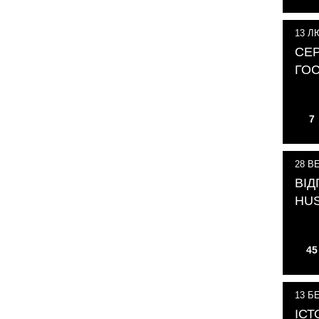
13
ЛЮ
СЕ
ГОС
7
28
ВЕ
ВІД
HU
45
13
БЕ
ІСТ