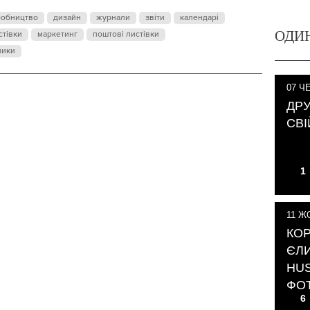
робництво
дизайн
журнали
звіти
календарі
ОДИ
стівки
маркетинг
поштові листівки
ники
07
ЧЕ
ДРУ
СВІ
1
11
ЖО
КОР
ЄЛИ
HUS
ФО
6