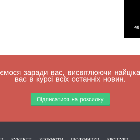
40
мося заради вас, висвітлюючи найцікав
вас в курсі всіх останніх новин.
Підписатися на розсилку
ГИ
БУКЛЕТИ
БЛОКНОТИ
ЩОДЕННИКИ
БРОШУРИ