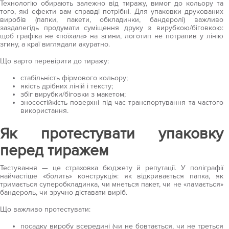
Технологію обирають залежно від тиражу, вимог до кольору та
того, які ефекти вам справді потрібні. Для упаковки друкованих
виробів (папки, пакети, обкладинки, бандеролі) важливо
заздалегідь продумати суміщення друку з вирубкою/біговкою:
щоб графіка не «поїхала» на згини, логотип не потрапив у лінію
згину, а краї виглядали акуратно.
Що варто перевірити до тиражу:
стабільність фірмового кольору;
якість дрібних ліній і тексту;
збіг вирубки/біговки з макетом;
зносостійкість поверхні під час транспортування та частого
використання.
Як протестувати упаковку
перед тиражем
Тестування — це страховка бюджету й репутації. У поліграфії
найчастіше «болить» конструкція: як відкривається папка, як
тримається суперобкладинка, чи мнеться пакет, чи не «ламається»
бандероль, чи зручно діставати виріб.
Що важливо протестувати:
посадку виробу всередині (чи не бовтається, чи не треться