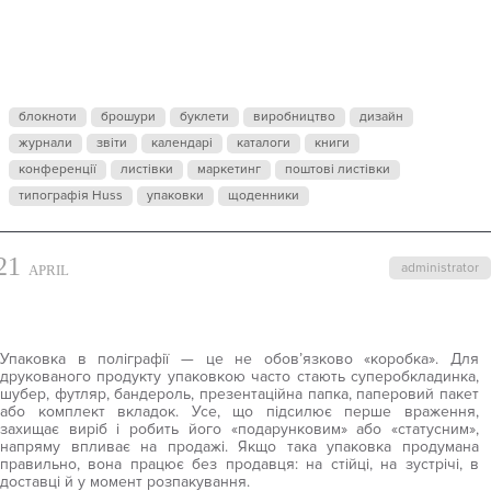
СТВОРИТИ
ТА
блокноти
брошури
буклети
виробництво
дизайн
НАДРУКУВАТ
журнали
звіти
календарі
каталоги
книги
конференції
листівки
маркетинг
поштові листівки
типографія Huss
упаковки
щоденники
УПАКОВКУ
21
administrator
APRIL
ПРОДУКТУ,
Упаковка в поліграфії — це не обов’язково «коробка». Для
ЩО ПРОДАЄ
друкованого продукту упаковкою часто стають суперобкладинка,
шубер, футляр, бандероль, презентаційна папка, паперовий пакет
або комплект вкладок. Усе, що підсилює перше враження,
захищає виріб і робить його «подарунковим» або «статусним»,
напряму впливає на продажі. Якщо така упаковка продумана
правильно, вона працює без продавця: на стійці, на зустрічі, в
доставці й у момент розпакування.