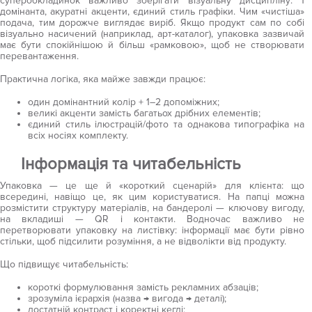
суперобкладинок важливо зберігати візуальну дисципліну: 1
домінанта, акуратні акценти, єдиний стиль графіки. Чим «чистіша»
подача, тим дорожче виглядає виріб. Якщо продукт сам по собі
візуально насичений (наприклад, арт-каталог), упаковка зазвичай
має бути спокійнішою й більш «рамковою», щоб не створювати
перевантаження.
Практична логіка, яка майже завжди працює:
один домінантний колір + 1–2 допоміжних;
великі акценти замість багатьох дрібних елементів;
єдиний стиль ілюстрацій/фото та однакова типографіка на
всіх носіях комплекту.
Інформація та читабельність
Упаковка — це ще й «короткий сценарій» для клієнта: що
всередині, навіщо це, як цим користуватися. На папці можна
розмістити структуру матеріалів, на бандеролі — ключову вигоду,
на вкладиші — QR і контакти. Водночас важливо не
перетворювати упаковку на листівку: інформації має бути рівно
стільки, щоб підсилити розуміння, а не відволікти від продукту.
Що підвищує читабельність:
короткі формулювання замість рекламних абзаців;
зрозуміла ієрархія (назва → вигода → деталі);
достатній контраст і коректні кеглі;