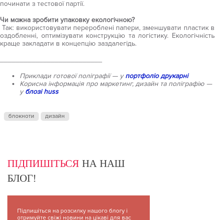
починати з тестової партії.
Чи можна зробити упаковку екологічною?
Так: використовувати перероблені папери, зменшувати пластик в
оздобленні, оптимізувати конструкцію та логістику. Екологічність
краще закладати в концепцію заздалегідь.
__________________________
Приклади готової поліграфії — у
портфоліо друкарні
Корисна інформація про маркетинг, дизайн та поліграфію —
у
блозі huss
блокноти
дизайн
ПІДПИШІТЬСЯ
НА НАШ
БЛОГ!
Підпишіться на розсилку нашого блогу і
отримуйте свіжі новини на цікаві для вас