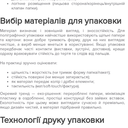
логічне розміщення (лицьова сторона/корінець/внутрішній
клапан папки).
Вибір матеріалів для упаковки
Матеріал визначає і зовнішній вигляд, і зносостійкість. Для
поліграфічної упаковки найчастіше використовують щільні папери
та картони: вони добре тримають форму, друк на них виглядає
чистіше, а виріб менше мнеться в користуванні. Якщо упаковка
передбачає часті контакти (виставки, зустрічі, доставка), краще
одразу враховувати стійкість до тертя та слідів від пальців.
На практиці зручно оцінювати:
щільність і жорсткість (чи тримає форму папка/пакет);
стійкість поверхні (чи менше затирається);
як матеріал передає колір і дрібні елементи;
тактильність (мат/soft-touch/фактура).
Окремий тренд — еко-рішення: перероблені папери, мінімізація
пластику в оздобленні, простіші конструкції без зайвих вставок.
Екологічність при цьому може виглядати сучасно й преміально,
якщо дизайн чистий, а матеріал підібраний правильно.
Технології друку упаковки