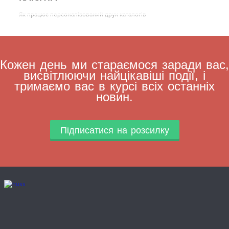
Як працює персоналізований друк каталогів
Кожен день ми стараємося заради вас,
висвітлюючи найцікавіші події, і
тримаємо вас в курсі всіх останніх
новин.
Підписатися на розсилку