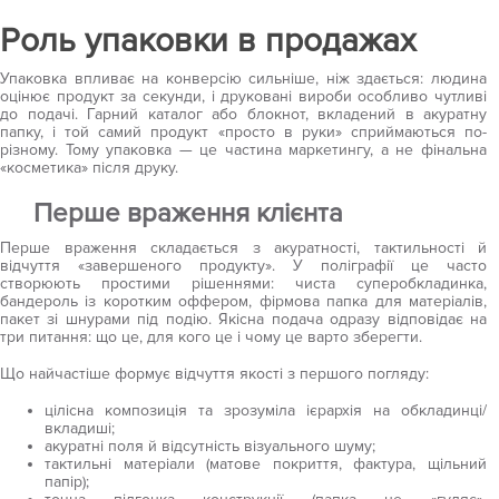
Роль упаковки в продажах
Упаковка впливає на конверсію сильніше, ніж здається: людина
оцінює продукт за секунди, і друковані вироби особливо чутливі
до подачі. Гарний каталог або блокнот, вкладений в акуратну
папку, і той самий продукт «просто в руки» сприймаються по-
різному. Тому упаковка — це частина маркетингу, а не фінальна
«косметика» після друку.
Перше враження клієнта
Перше враження складається з акуратності, тактильності й
відчуття «завершеного продукту». У поліграфії це часто
створюють простими рішеннями: чиста суперобкладинка,
бандероль із коротким оффером, фірмова папка для матеріалів,
пакет зі шнурами під подію. Якісна подача одразу відповідає на
три питання: що це, для кого це і чому це варто зберегти.
Що найчастіше формує відчуття якості з першого погляду:
цілісна композиція та зрозуміла ієрархія на обкладинці/
вкладиші;
акуратні поля й відсутність візуального шуму;
тактильні матеріали (матове покриття, фактура, щільний
папір);