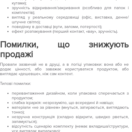
кутами);
зручність відкривання/закривання (особливо для папок і
комплектів);
вигляд у реальному середовищі (офіс, виставка, денне/
штучне світло);
поведінку в доставці (кути, заломи, потертості);
ефект розпакування (перший контакт, «вау», зручність).
Помилки, що знижують
продажі
Провали зазвичай не в друці, а в логіці упаковки: вона або не
додає цінності, або заважає користуватися продуктом, або
виглядає «дешевше», ніж сам контент.
Типові помилки:
перевантаження дизайном, коли упаковка сперечається з
продуктом;
слабка ієрархія: незрозуміло, що всередині й навіщо;
матеріали «не за рівнем» (мнуться, затираються, виглядають
тонко);
незручна конструкція (складно відкрити, швидко рветься,
заламується);
відсутність сценарію комплекту (немає вкладиша/структури,
усе виглядає випадково);