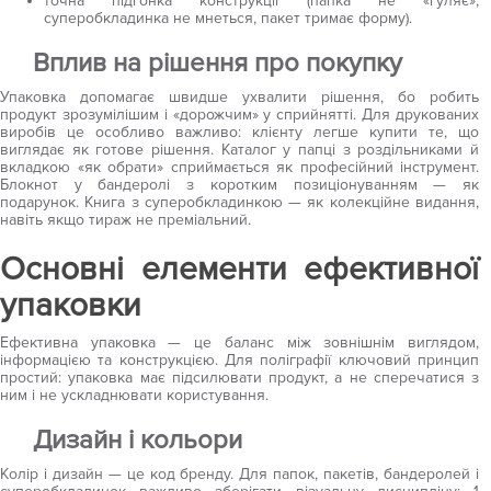
точна підгонка конструкції (папка не «гуляє»,
суперобкладинка не мнеться, пакет тримає форму).
Вплив на рішення про покупку
Упаковка допомагає швидше ухвалити рішення, бо робить
продукт зрозумілішим і «дорожчим» у сприйнятті. Для друкованих
виробів це особливо важливо: клієнту легше купити те, що
виглядає як готове рішення. Каталог у папці з роздільниками й
вкладкою «як обрати» сприймається як професійний інструмент.
Блокнот у бандеролі з коротким позиціонуванням — як
подарунок. Книга з суперобкладинкою — як колекційне видання,
навіть якщо тираж не преміальний.
Основні елементи ефективної
упаковки
Ефективна упаковка — це баланс між зовнішнім виглядом,
інформацією та конструкцією. Для поліграфії ключовий принцип
простий: упаковка має підсилювати продукт, а не сперечатися з
ним і не ускладнювати користування.
Дизайн і кольори
Колір і дизайн — це код бренду. Для папок, пакетів, бандеролей і