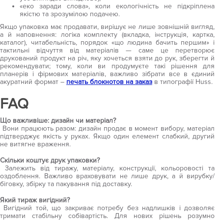
«еко заради слова», коли екологічність не підкріплена
якістю та зрозумілою подачею.
Якщо упаковка має продавати, вирішує не лише зовнішній вигляд,
а й наповнення: логіка комплекту (вкладка, інструкція, картка,
каталог), читабельність, порядок «що людина бачить першим» і
тактильні відчуття від матеріалів — саме це перетворює
друкований продукт на річ, яку хочеться взяти до рук, зберегти й
рекомендувати; тому, коли ви продумуєте такі рішення для
планерів і фірмових матеріалів, важливо зібрати все в єдиний
акуратний формат –
печать блокнотов на заказ
в типографії Huss.
FAQ
Що важливіше: дизайн чи матеріал?
Вони працюють разом: дизайн продає в момент вибору, матеріал
підтверджує якість у руках. Якщо один елемент слабкий, другий
не витягне враження.
Скільки коштує друк упаковки?
Залежить від тиражу, матеріалу, конструкції, кольоровості та
оздоблення. Важливо враховувати не лише друк, а й вирубку/
біговку, збірку та пакування під доставку.
Який тираж вигідний?
Вигідний той, що закриває потребу без надлишків і дозволяє
тримати стабільну собівартість. Для нових рішень розумно