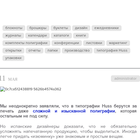
ГЕНИАЛЬНО
— ПРОСТО!
блокноты
брошюры
буклеты
дизайн
ежедневники
журналы
календари
каталоги
книги
комплекты полиграфии
конференции
листовки
маркетинг
открытки
отчеты
папки
производство
типография Huss
упаковки
11
administrator
МАЯ
Мы неоднократно заявляли, что в типографии Huss берутся за
печать даже
сложной и изысканной полиграфии
, которая
остальным не под силу.
Но испанские дизайнеры доказали, что не обязательно
усложнять напечатанную продукцию, чтобы выделиться. Иногда
легче придать «изюминку» уже знакомым и простым вещам.