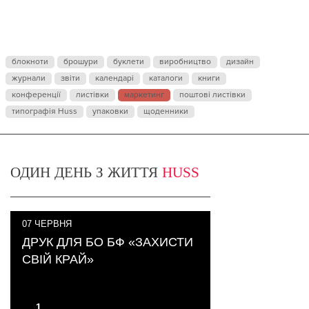
блокноти
брошури
буклети
виробництво
дизайн
журнали
звіти
календарі
каталоги
книги
конференції
листівки
маркетинг
поштові листівки
типографія Huss
упаковки
щоденники
ОДИН ДЕНЬ З ЖИТТЯ
HUSS
07
ЧЕРВНЯ
ДРУК ДЛЯ БО БФ «ЗАХИСТИ
СВІЙ КРАЙ»
1