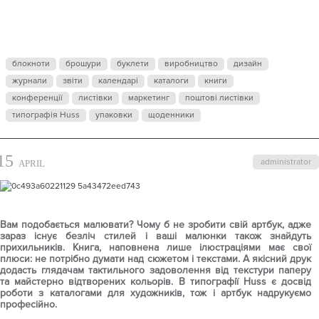
ПРОЄКТ
АРТБУКУ
блокноти
брошури
буклети
виробництво
дизайн
журнали
звіти
календарі
каталоги
книги
конференції
листівки
маркетинг
поштові листівки
типографія Huss
упаковки
щоденники
15
administrator
APRIL
Вам подобається малювати? Чому б не зробити свій артбук, адже
зараз існує безліч стилей і ваші малюнки також знайдуть
прихильників. Книга, наповнена лише ілюстраціями має свої
плюси: не потрібно думати над сюжетом і текстами. А якісний друк
додасть глядачам тактильного задоволення від текстури паперу
та майстерно відтворених кольорів. В типографії Huss є досвід
роботи з каталогами для художників, тож і артбук надрукуємо
професійно.