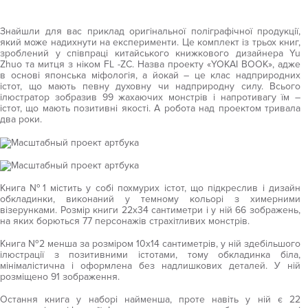
Знайшли для вас приклад оригінальної поліграфічної продукції,
який може надихнути на експерименти. Це комплект із трьох книг,
зроблений у співпраці китайського книжкового дизайнера Yu
Zhuo та митця з ніком FL -ZC. Назва проекту «YOKAI BOOK», адже
в основі японська міфологія, а йокай – це клас надприродних
істот, що мають певну духовну чи надприродну силу. Всього
ілюстратор зобразив 99 жахаючих монстрів і напротивагу їм –
істот, що мають позитивні якості. А робота над проектом тривала
два роки.
Книга №1 містить у собі похмурих істот, що підкреслив і дизайн
обкладинки, виконаний у темному кольорі з химерними
візерунками. Розмір книги 22х34 сантиметри і у ній 66 зображень,
на яких борються 77 персонажів страхітливих монстрів.
Книга №2 менша за розміром 10х14 сантиметрів, у ній здебільшого
ілюстрації з позитивними істотами, тому обкладинка біла,
мінімалістична і оформлена без надлишкових деталей. У ній
розміщено 91 зображення.
Остання книга у наборі найменша, проте навіть у ній є 22