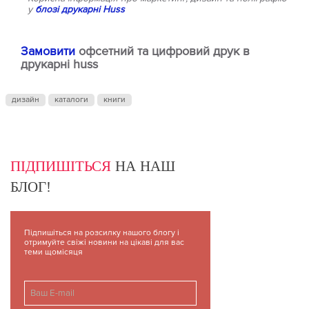
у
блозі друкарні Huss
Замовити
офсетний та цифровий друк в
друкарні huss
дизайн
каталоги
книги
ПІДПИШІТЬСЯ
НА НАШ
БЛОГ!
Підпишіться на розсилку нашого блогу і
отримуйте свіжі новини на цікаві для вас
теми щомісяця