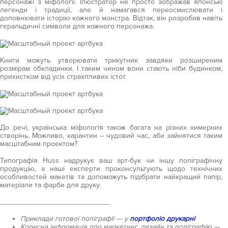
персонажі з міфології. Ілюстратор не просто зображав японські
легенди і традиції, але й намагався переосмислювати і
доповнювати історію кожного монстра. Відтак, він розробив навіть
геральдичні символи для кожного персонажа.
Книги можуть утворювати трикутник завдяки розширеним
розмірам обкладинки. І таким чином вони стають ніби будинком,
прихистком від усіх страхітливих істот.
До речі, українська міфологія також багата на різних химерних
створінь. Можливо, карантин – чудовий час, аби зайнятися таким
масштабним проектом?
Типографія Huss надрукує ваш арт-бук чи іншу поліграфічну
продукцію, а наші експерти проконсультують щодо технічних
особливостей макетів та допоможуть підібрати найкращий папір,
матеріали та фарби для друку.
___________________________
Приклади готової поліграфії — у
портфоліо друкарні
Корисна інформація про маркетинг, дизайн та поліграфію —