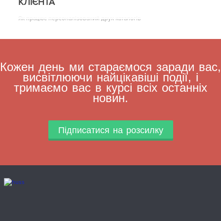
КЛІЄНТА
Як працює персоналізований друк каталогів
Кожен день ми стараємося заради вас,
висвітлюючи найцікавіші події, і
тримаємо вас в курсі всіх останніх
новин.
Підписатися на розсилку