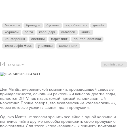
блокноти
брошури
буклети
виробництво
дизайн
журнали
звіти
календарі
каталоги
книги
конференції
листівки
маркетинг
поштові листівки
типографія Huss
упаковки
щоденники
14
administrator
JANUARY
Для Mantis, американской компании, производящей садовые
принадлежности, основным рекламным каналом долгие годы,
является DRTV, так называемый прямой телевизионный
маркетинг. Проще говоря, это всевозможные «телемагазины»,
через которые уходит львиная доля продукции.
Однако Mantis не желали хранить все яйца в одной корзине и
пытались найти другие способы предложить свою продукцию
покупателям. Для этого использовались, к примеру, почтовые