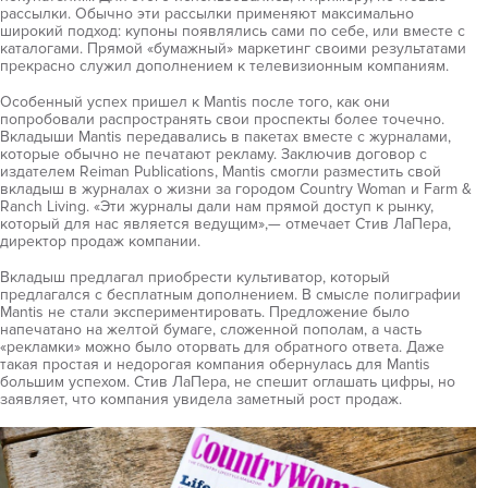
рассылки. Обычно эти рассылки применяют максимально
широкий подход: купоны появлялись сами по себе, или вместе с
каталогами. Прямой «бумажный» маркетинг своими результатами
прекрасно служил дополнением к телевизионным компаниям.
Особенный успех пришел к Mantis после того, как они
попробовали распространять свои проспекты более точечно.
Вкладыши Mantis передавались в пакетах вместе с журналами,
которые обычно не печатают рекламу. Заключив договор с
издателем Reiman Publications, Mantis смогли разместить свой
вкладыш в журналах о жизни за городом Country Woman и Farm &
Ranch Living. «Эти журналы дали нам прямой доступ к рынку,
который для нас является ведущим»,— отмечает Стив ЛаПера,
директор продаж компании.
Вкладыш предлагал приобрести культиватор, который
предлагался с бесплатным дополнением. В смысле полиграфии
Mantis не стали экспериментировать. Предложение было
напечатано на желтой бумаге, сложенной пополам, а часть
«рекламки» можно было оторвать для обратного ответа. Даже
такая простая и недорогая компания обернулась для Mantis
большим успехом. Стив ЛаПера, не спешит оглашать цифры, но
заявляет, что компания увидела заметный рост продаж.