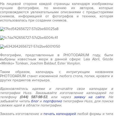
На лицевой стороне каждой страницы календаря изображены
лучшие фотографии, по мнению их авторов, которые
сопровождаются увлекательными описаниями с предысториями
снимков, информацией от фотографов и техники, которая
использовалась при создании снимков.
Фотографии, представленные в PHOTODARIUM году, были
выбраны известным жюри в данной сфере: Laia Abril, Gözde
«Mimiko» Türkkan, Joachim Baldauf, Ester Vonplon.
Таким образом, календарь с интригующим названием
PHOTODARIUM станет изюминкой любого стола, полки, кровати и
других предметов интерьера.
Вдохновляйтесь идеями и печатайте свои календари в
типографии Huss. Заказывайте изготовление календарей по
телефону
(044) 587-98-53
, или через
заявку на сайте
. Не
забывайте читать
блог
и
портфолио
типографии Huss, для поиска
свежих идей в области полиграфии.
Заказать изготовление и
печать календарей
любой формы и типа