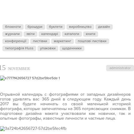
PHOTODARI
2017
блокноти
брошури
буклети
виробництво
дизайн
журнали
звіти
календарі
каталоги
книги
конференції
листівки
маркетинг
поштові листівки
типографія Huss
упаковки
щоденники
15
administrator
NOVEMBER
Отрывной календарь с фотографиями от западных дизайнеров
готов удивлять вас 365 дней в следующем году. Каждый день
2017 вы будете начинать со своей маленькой историей
фотографа, которые запечатлены на 365 потрясающих снимках. В
подготовке дизайна макета участвовали как новички, так и
опытные фотографы, известные личности и частные лица.