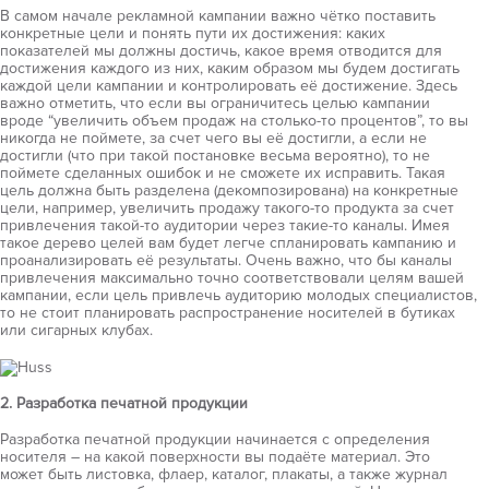
В самом начале рекламной кампании важно чётко поставить
конкретные цели и понять пути их достижения: каких
показателей мы должны достичь, какое время отводится для
достижения каждого из них, каким образом мы будем достигать
каждой цели кампании и контролировать её достижение. Здесь
важно отметить, что если вы ограничитесь целью кампании
вроде “увеличить объем продаж на столько-то процентов”, то вы
никогда не поймете, за счет чего вы её достигли, а если не
достигли (что при такой постановке весьма вероятно), то не
поймете сделанных ошибок и не сможете их исправить. Такая
цель должна быть разделена (декомпозирована) на конкретные
цели, например, увеличить продажу такого-то продукта за счет
привлечения такой-то аудитории через такие-то каналы. Имея
такое дерево целей вам будет легче спланировать кампанию и
проанализировать её результаты. Очень важно, что бы каналы
привлечения максимально точно соответствовали целям вашей
кампании, если цель привлечь аудиторию молодых специалистов,
то не стоит планировать распространение носителей в бутиках
или сигарных клубах.
2. Разработка печатной продукции
Разработка печатной продукции начинается с определения
носителя – на какой поверхности вы подаёте материал. Это
может быть листовка, флаер, каталог, плакаты, а также журнал