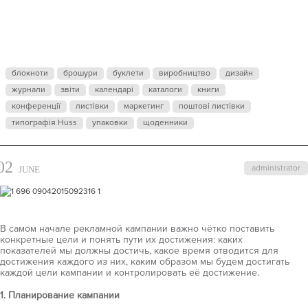
ЭФФЕКТИВН
ТРАТИТЬ
блокноти
брошури
буклети
виробництво
дизайн
БЮДЖЕТ НА
журнали
звіти
календарі
каталоги
книги
конференції
листівки
маркетинг
поштові листівки
типографія Huss
упаковки
щоденники
РЕКЛАМУ В
02
administrator
JUNE
УСЛОВИИ
КРИЗИСА?
В самом начале рекламной кампании важно чётко поставить
конкретные цели и понять пути их достижения: каких
показателей мы должны достичь, какое время отводится для
достижения каждого из них, каким образом мы будем достигать
каждой цели кампании и контролировать её достижение.
1. Планирование кампании