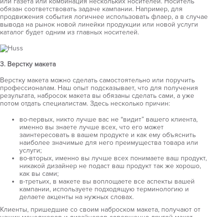
или газета или комбинация нескольких носителей. Носитель
обязан соответствовать задаче кампании. Например, для
продвижения события логичнее использовать флаер, а в случае
вывода на рынок новой линейки продукции или новой услуги
каталог будет одним из главных носителей.
3. Верстку макета
Верстку макета можно сделать самостоятельно или поручить
профессионалам. Наш опыт подсказывает, что для получения
результата, набросок макета вы обязаны сделать сами, а уже
потом отдать специалистам. Здесь несколько причин:
во-первых, никто лучше вас не “видит” вашего клиента,
именно вы знаете лучше всех, что его может
заинтересовать в вашем продукте и как ему объяснить
наиболее значимые для него преимущества товара или
услуги;
во-вторых, именно вы лучше всех понимаете ваш продукт,
никакой дизайнер не подаст ваш продукт так же хорошо,
как вы сами;
в-третьих, в макете вы воплощаете все аспекты вашей
кампании, используете подходящую терминологию и
делаете акценты на нужных словах.
Клиенты, пришедшие со своим наброском макета, получают от