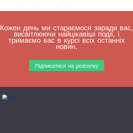
Кожен день ми стараємося заради вас,
висвітлюючи найцікавіші події, і
тримаємо вас в курсі всіх останніх
новин.
Підписатися на розсилку