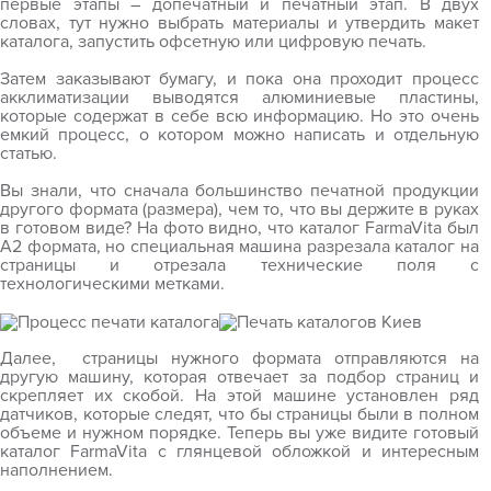
первые этапы – допечатный и печатный этап. В двух
словах, тут нужно выбрать материалы и утвердить макет
каталога, запустить офсетную или цифровую печать.
Затем заказывают бумагу, и пока она проходит процесс
акклиматизации выводятся алюминиевые пластины,
которые содержат в себе всю информацию. Но это очень
емкий процесс, о котором можно написать и отдельную
статью.
Вы знали, что сначала большинство печатной продукции
другого формата (размера), чем то, что вы держите в руках
в готовом виде? На фото видно, что каталог
FarmaVita
был
А2 формата, но специальная машина разрезала каталог на
страницы и отрезала технические поля с
технологическими метками.
Далее, страницы нужного формата отправляются на
другую машину, которая отвечает за подбор страниц и
скрепляет их скобой. На этой машине установлен ряд
датчиков, которые следят, что бы страницы были в полном
объеме и нужном порядке. Теперь вы уже видите готовый
каталог
FarmaVita
с глянцевой обложкой и интересным
наполнением.