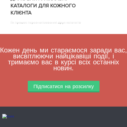
КАТАЛОГИ ДЛЯ КОЖНОГО
КЛІЄНТА
Як працює персоналізований друк каталогів
Кожен день ми стараємося заради вас,
висвітлюючи найцікавіші події, і
тримаємо вас в курсі всіх останніх
новин.
Підписатися на розсилку