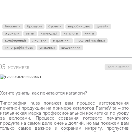
ПЕЧАТАЮТС
КАТАЛОГИ?
блокноти
брошури
буклети
виробництво
дизайн
журнали
звіти
календарі
каталоги
книги
конференції
листівки
маркетинг
поштові листівки
типографія Huss
упаковки
щоденники
05
administrator
NOVEMBER
Хотите узнать, как печатаются каталоги?
Типография
huss
покажет вам процесс изготовления
печатной продукции на примере каталогов
FarmaVita
– это
итальянская марка профессиональной косметики по уходу
за волосами. Процесс создания готового печатного
продукта на самом деле очень долгий, но мы покажем вам
только самое важное и сохраним интригу, пропустив