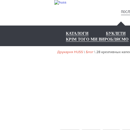
ПОСЛ
КАТАЛОГИ
БУКЛЕТИ
КРІМ ТОГО МИ ВИРОБЛЯЄМО
Друкарня HUSS
\
Блог
\
28 креативных кале
2