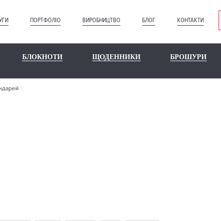
УГИ
ПОРТФОЛІО
ВИРОБНИЦТВО
БЛОГ
КОНТАКТИ
БЛОКНОТИ
ЩОДЕННИКИ
БРОШУРИ
ндарей
8 КРЕАТИВН
КАЛЕНДАРЕ