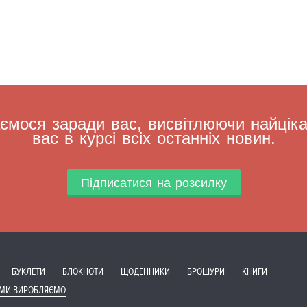
мося заради вас, висвітлюючи найцікав
вас в курсі всіх останніх новин.
Підписатися на розсилку
БУКЛЕТИ
БЛОКНОТИ
ЩОДЕННИКИ
БРОШУРИ
КНИГИ
 МИ ВИРОБЛЯЄМО