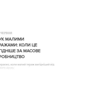
ЧЕРВНЯ
УК МАЛИМИ
РАЖАМИ: КОЛИ ЦЕ
ГІДНІШЕ ЗА МАСОВЕ
РОБНИЦТВО
ираємо, коли малий тираж вигідніший від
вого друку