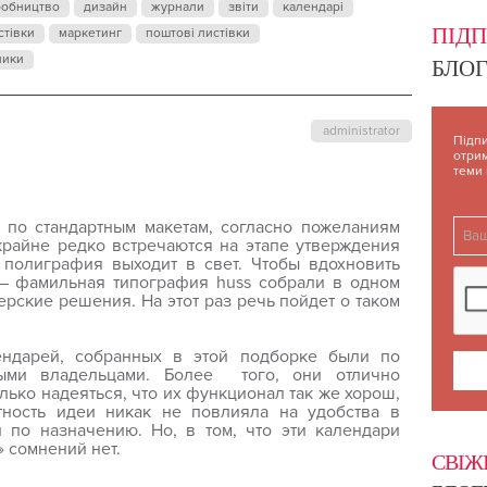
робництво
дизайн
журнали
звіти
календарі
ПІД
стівки
маркетинг
поштові листівки
ники
БЛОГ
administrator
Підпи
отрим
теми
 по стандартным макетам, согласно пожеланиям
крайне редко встречаются на этапе утверждения
 полиграфия выходит в свет. Чтобы вдохновить
с – фамильная типография
huss
собрали в одном
рские решения. На этот раз речь пойдет о таком
ндарей, собранных в этой подборке были по
выми владельцами. Более того, они отлично
лько надеяться, что их функционал так же хорош,
тность идеи никак не повлияла на удобства в
 по назначению. Но, в том, что эти календари
» сомнений нет.
СВІЖ