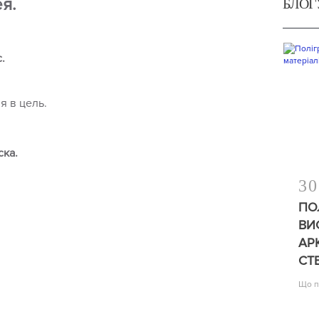
я.
БЛОГ
.
я в цель.
ска.
30
ПО
ВИ
АР
СТ
Що п