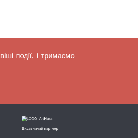
іші події, і тримаємо
Видавничий партнер