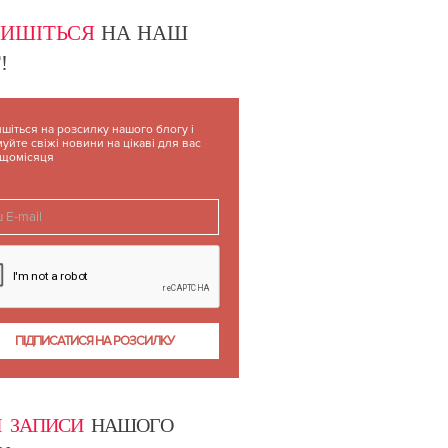
ПИШІТЬСЯ
НА НАШ
!
шіться на розсилку нашого блогу і
уйте свіжі новини на цікаві для вас
 щомісяця
І ЗАПИСИ
НАШОГО