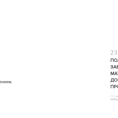
23
ПО
ЗА
МА
ДО
ением.
ПР
Які 
забу