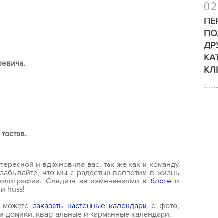
02
ПЕ
ПО
ДР
КА
левича.
КЛ
Як п
тостов.
тересной и вдохновила вас, так же как и команду
 забывайте, что мы с радостью воплотим в жизнь
полиграфии. Следите за изменениями в
блоге
и
и huss!
ы можете
заказать настенные календари
с фото,
и домики, квартальные и карманные календари.