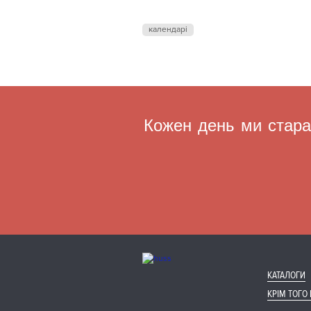
календарі
Кожен день ми старає
КАТАЛОГИ
КРІМ ТОГО