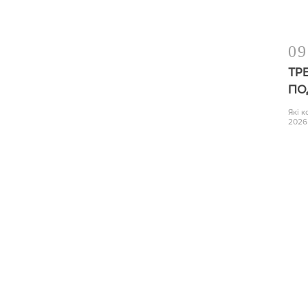
09
ТР
ПО
Які 
2026