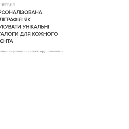
ЧЕРВНЯ
РСОНАЛІЗОВАНА
ЛІГРАФІЯ: ЯК
УКУВАТИ УНІКАЛЬНІ
ТАЛОГИ ДЛЯ КОЖНОГО
ІЄНТА
рацює персоналізований друк каталогів