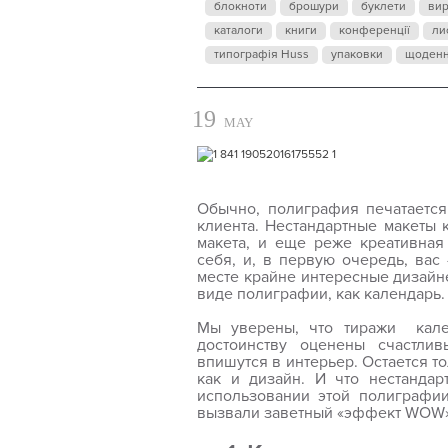
блокноти
брошури
буклети
ви
каталоги
книги
конференції
ли
типографія Huss
упаковки
щоден
19
MAY
Обычно, полиграфия печатается
клиента. Нестандартные макеты 
макета, и еще реже креативная
себя, и, в первую очередь, ва
месте крайне интересные дизайне
виде полиграфии, как календарь.
Мы уверены, что тиражи кале
достоинству оценены счастли
впишутся в интерьер. Остается то
как и дизайн. И что нестандар
использовании этой полиграфии
вызвали заветный «эффект
WOW