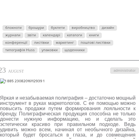
блокноти
брошури
буклети
виробництво
дизайн
журнали
звіти
календарі
каталоги
книги
конференції
листівки
маркетинг
поштові листівки
типографія Huss
упаковки
щоденники
23
administrator
AUGUST
Яркая и незабываемая полиграфия – достаточно мощный
инструмент в руках маркетологов. С ее помощью можно
повысить продажи путем формирования лояльности к
бренду. Полиграфическая продукция способна не только
донести нужную информацию, но и сделать это
эстетически красиво при правильном подходе. Ведь
удивить можно всем, начиная от необычного дизайна,
который будет бросаться в глаза, и до совмещения