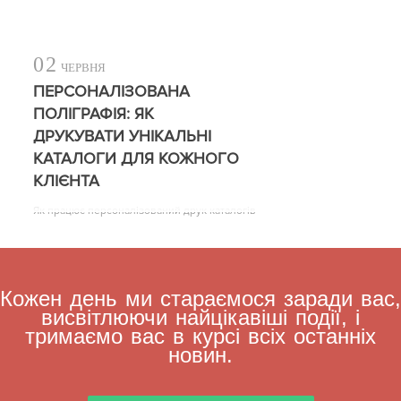
02
ЧЕРВНЯ
ПЕРСОНАЛІЗОВАНА
ПОЛІГРАФІЯ: ЯК
ДРУКУВАТИ УНІКАЛЬНІ
КАТАЛОГИ ДЛЯ КОЖНОГО
КЛІЄНТА
Як працює персоналізований друк каталогів
Кожен день ми стараємося заради вас,
висвітлюючи найцікавіші події, і
тримаємо вас в курсі всіх останніх
новин.