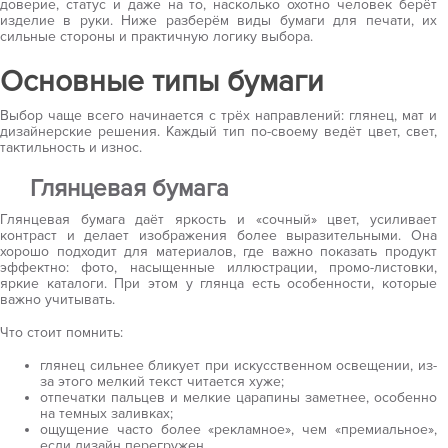
доверие, статус и даже на то, насколько охотно человек берёт
изделие в руки. Ниже разберём виды бумаги для печати, их
сильные стороны и практичную логику выбора.
Основные типы бумаги
Выбор чаще всего начинается с трёх направлений: глянец, мат и
дизайнерские решения. Каждый тип по-своему ведёт цвет, свет,
тактильность и износ.
Глянцевая бумага
Глянцевая бумага даёт яркость и «сочный» цвет, усиливает
контраст и делает изображения более выразительными. Она
хорошо подходит для материалов, где важно показать продукт
эффектно: фото, насыщенные иллюстрации, промо-листовки,
яркие каталоги. При этом у глянца есть особенности, которые
важно учитывать.
Что стоит помнить:
глянец сильнее бликует при искусственном освещении, из-
за этого мелкий текст читается хуже;
отпечатки пальцев и мелкие царапины заметнее, особенно
на темных заливках;
ощущение часто более «рекламное», чем «премиальное»,
если дизайн перегружен.