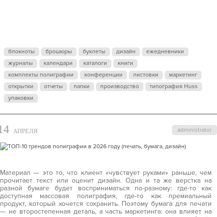
ВЫБРАТЬ
МАТЕРИАЛ
блокноты
брошюры
буклеты
дизайн
ежедневники
ДЛЯ ПЕЧАТИ
журналы
календари
каталоги
книги
комплекты полиграфии
конференции
листовки
маркетинг
открытки
отчеты
папки
производство
типография Huss
(ГЛЯНЕЦ,
упаковки
14
МАТ,
administrator
АПРЕЛЯ
ДИЗАЙНЕРСК
Материал — это то, что клиент «чувствует руками» раньше, чем
прочитает текст или оценит дизайн. Одна и та же верстка на
разной бумаге будет восприниматься по-разному: где-то как
доступная массовая полиграфия, где-то как премиальный
продукт, который хочется сохранить. Поэтому бумага для печати
— не второстепенная деталь, а часть маркетинга: она влияет на