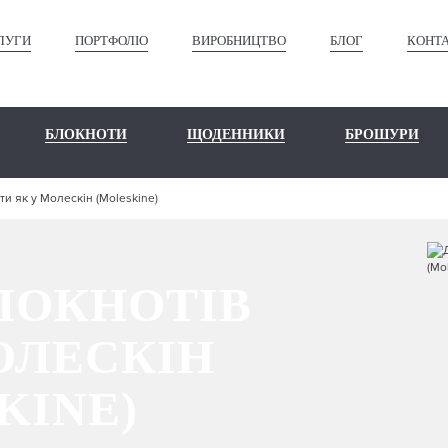
ЛУГИ
ПОРТФОЛІО
ВИРОБНИЦТВО
БЛОГ
КОНТ
БЛОКНОТИ
ЩОДЕННИКИ
БРОШУРИ
и як у Молескін (Moleskine)
ЛОКНОТІВ
ОЛЕСКІН
KINE)