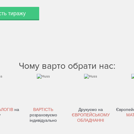
сть тиражу
Чому варто обрати нас:
АЛОГІВ
на
ВАРТІСТЬ
Друкуємо на
Європейс
у
розраховуємо
ЄВРОПЕЙСЬКОМУ
МА
індивідуально
ОБЛАДНАННІ