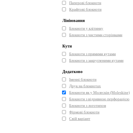
Паперові блокноти
Крафтові блокноти
Лініювання
Блокноти у клітинку
Блокноти з чистими сторінками
Кути
Блокноти з прямими кутами
Блокноти з закругленими кутами
Додатково
Іменні блокноти
Друк на блокнотах
Блокноти як у Молескін (Moleskine)
Блокноти з відривною перфорацією
Блокноти з логотипом
Фірмові блокноти
Свій варіант