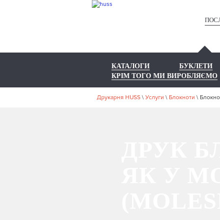
ПОС
КАТАЛОГИ
БУКЛЕТИ
КРІМ ТОГО МИ ВИРОБЛЯЄМО
Друкарня HUSS
\
Услуги
\
Блокноти
\
Блокнот
ДРУК Б
ЯК У М
(MOLES