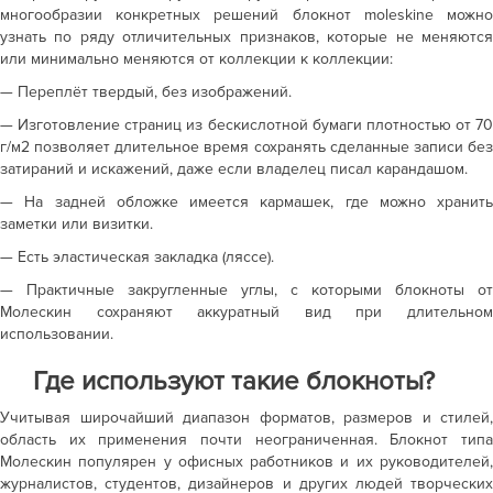
многообразии конкретных решений
блокнот moleskine
можн
узнать по ряду отличительных признаков, которые не меняются
или минимально меняются от коллекции к коллекции:
— Переплёт твердый,
без изображений.
— Изготовление
страниц из бескислотной бумаги плотностью
от 70
г/м
2
позволяет длительное
время сохранять сделанные записи бе
затираний и искажений, даже если владелец
писал карандашом.
— На задней обложке
имеется кармашек, где можно хранить
заметки или визитки.
— Есть
эластическая закладка (ляссе)
.
— Практичные закругленные
углы, с которыми
блокноты
от
Молескин
сохраняют аккуратный вид при
длительно
использовании.
Где используют такие блокноты?
Учитывая широчайший диапазон форматов, размеров и стилей,
область их применения почти неограниченная.
Блокнот тип
Молескин
популярен у офисных работников и их руководителей,
журналистов, студентов, дизайнеров и других людей творческих