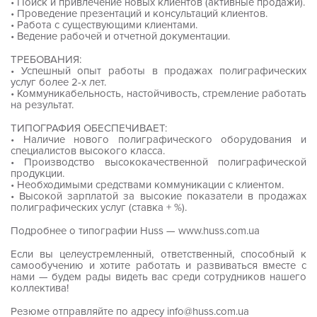
• Поиск и привлечение новых клиентов (активные продажи).
• Проведение презентаций и консультаций клиентов.
• Работа с существующими клиентами.
• Ведение рабочей и отчетной документации.
ТРЕБОВАНИЯ:
• Успешный опыт работы в продажах полиграфических
услуг более 2-х лет.
• Коммуникабельность, настойчивость, стремление работать
на результат.
ТИПОГРАФИЯ ОБЕСПЕЧИВАЕТ:
• Наличие нового полиграфического оборудования и
специалистов высокого класса.
• Производство высококачественной полиграфической
продукции.
• Необходимыми средствами коммуникации с клиентом.
• Высокой зарплатой за высокие показатели в продажах
полиграфических услуг (ставка + %).
Подробнее о типографии Huss — www.huss.com.ua
Если вы целеустремленный, ответственный, способный к
самообучению и хотите работать и развиваться вместе с
нами — будем рады видеть вас среди сотрудников нашего
коллектива!
Резюме отправляйте по адресу info@huss.com.ua