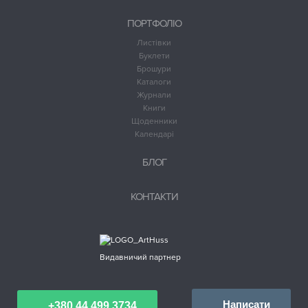
ПОРТФОЛІО
Листівки
Буклети
Брошури
Каталоги
Журнали
Книги
Щоденники
Календарі
БЛОГ
КОНТАКТИ
Видавничий партнер
Написати
+380 44 499 3734