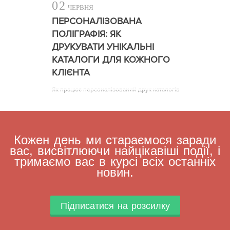
02
ЧЕРВНЯ
ПЕРСОНАЛІЗОВАНА
ПОЛІГРАФІЯ: ЯК
ДРУКУВАТИ УНІКАЛЬНІ
КАТАЛОГИ ДЛЯ КОЖНОГО
КЛІЄНТА
Як працює персоналізований друк каталогів
Кожен день ми стараємося заради
вас, висвітлюючи найцікавіші події, і
тримаємо вас в курсі всіх останніх
новин.
Підписатися на розсилку