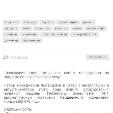
блокноти
брошури
буклети
виробництво
дизайн
журнали
звіти
календарі
каталоги
книги
конференції
листівки
маркетинг
поштові листівки
типографія Huss
упаковки
щоденники
26
administrator
FEBRUARY
Типография Huss объявляет набор менеджеров по
продаже полиграфических услуг.
Набор менеджеров проводится в связи с инсталляцией в
августе-сентябре этого года нового оборудования:
печатной машины Helderberg Speedmaster 74-4,
автоматической установки бесшвейного скрепления
Horizon BQ-470 и др.
ОБЯЗАННОСТИ: