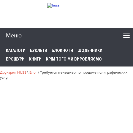
Меню
КАТАЛОГИ
БУКЛЕТИ
БЛОКНОТИ
ЩОДЕННИКИ
БРОШУРИ
КНИГИ
КРІМ ТОГО МИ ВИРОБЛЯЄМО
Друкарня HUSS
\
Блог
\
Требуется менеджер по продаже полиграфических
услуг
ТРЕБУЕТСЯ МЕНЕДЖЕР ПО
ПРОДАЖЕ
ПОЛИГРАФИЧЕСКИХ УСЛУГ