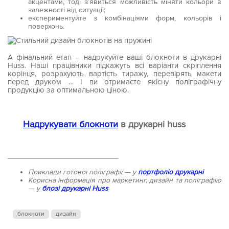
акцентами, тоді з’явиться можливість міняти кольори в
залежності від ситуації;
експериментуйте з комбінаціями форм, кольорів і
поверхонь.
А фінальний етап – надрукуйте ваші блокноти в друкарні
Huss. Наші працівники підкажуть всі варіанти скріплення
корінця, розрахують вартість тиражу, перевірять макети
перед друком … І ви отримаєте якісну поліграфічну
продукцію за оптимальною ціною.
Надрукувати блокноти
в друкарні huss
___________________________
Приклади готової поліграфії — у
портфоліо друкарні
Корисна інформація про маркетинг, дизайн та поліграфію
— у
блозі друкарні Huss
блокноти
дизайн