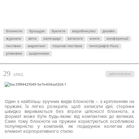
ПРУЖИНІ
блокноти
брошури
буклети
виробництво
дизайн
журнали
звіти
календарі
каталоги
книги
конференції
листівки
маркетинг
поштові листівки
типографія Huss
упаковки
щоденники
29
administrator
APRIL
Один з найбільш зручних видів блокнотів – з кріпленням на
пружині. Їх легко розкрити, щоб записати ідеї, сторінки
швидко вириваються без втрати цілісності блокнота, а
формат може бути будь-яким: від компактних до великих.
Саме тому блокноти на пружині користуються особливою
популярністю у компаній, як подарунок колегам або
елемент корпоративного стилю.