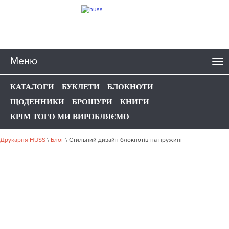
Меню
КАТАЛОГИ
БУКЛЕТИ
БЛОКНОТИ
ЩОДЕННИКИ
БРОШУРИ
КНИГИ
КРІМ ТОГО МИ ВИРОБЛЯЄМО
Друкарня HUSS
\
Блог
\
Стильний дизайн блокнотів на пружині
СТИЛЬНИЙ ДИЗАЙН
БЛОКНОТІВ НА