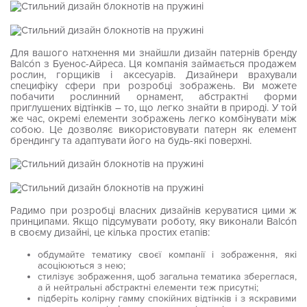
Для вашого натхнення ми знайшли дизайн патернів бренду
Balcón з Буенос-Айреса. Ця компанія займається продажем
рослин, горщиків і аксесуарів. Дизайнери врахували
специфіку сфери при розробці зображень. Ви можете
побачити рослинний орнамент, абстрактні форми
приглушених відтінків – то, що легко знайти в природі. У той
же час, окремі елементи зображень легко комбінувати між
собою. Це дозволяє використовувати патерн як елемент
брендингу та адаптувати його на будь-які поверхні.
Радимо при розробці власних дизайнів керуватися цими ж
принципами. Якщо підсумувати роботу, яку виконали Balcón
в своєму дизайні, це кілька простих етапів:
обдумайте тематику своєї компанії і зображення, які
асоціюються з нею;
стилізує зображення, щоб загальна тематика збереглася,
а й нейтральні абстрактні елементи теж присутні;
підберіть колірну гамму спокійних відтінків і з яскравими