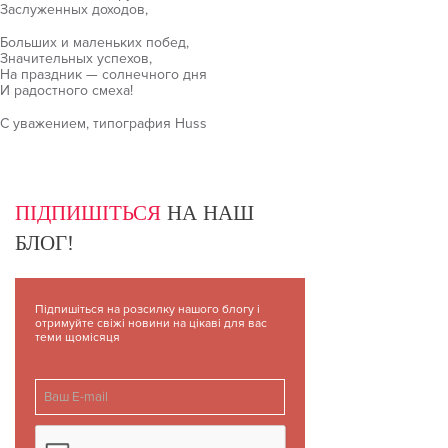
Заслуженных доходов,
Больших и маленьких побед,
Значительных успехов,
На праздник — солнечного дня
И радостного смеха!
С уважением, типография Huss
ПІДПИШІТЬСЯ
НА НАШ
БЛОГ!
Підпишіться на розсилку нашого блогу і
отримуйте свіжі новини на цікаві для вас
теми щомісяця