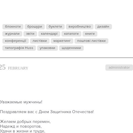
ЗАЩИТНИКА
ОТЕЧЕСТВА!
блокноти
брошури
буклети
виробництво
дизайн
журнали
звіти
календарі
каталоги
книги
конференції
листівки
маркетинг
поштові листівки
типографія Huss
упаковки
щоденники
25
administrator
FEBRUARY
Уважаемые мужчины!
Поздравляем вас с Днем Защитника Отечества!
Желаем добрых перемен,
Надежд и поворотов,
Удачи в жизни и труде,