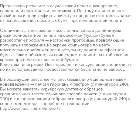
Предсказать результат в случае такой печати, как правило,
сложно или практически невозможно. Поэтому отечественные
дизайнеры и полиграфисты зачастую предпочитают отказываться
от использования офсетных бумаг при полноцветной печати.
Специалисты типографии Huss с целью свести до минимума
риски полноцветной печати на офсетной (пухлой) бумаге
разработали профиля — настройки программы, позволяющие
получать изображение на экране компьютера по цвету
максимально приближенное к результату печати на офсетной
бумаге. Таким образом, вы сами сможете влиять на отображение
красок при печати на офсетной бумаге.
Клиентам типографии Huss профиля и консультации специалиста
по их использованию предоставляются бесплатно по запросу.
В предыдущей рассылке мы рассказывали о еще одном нашем
нововведении — печати гибридным растром (с линиатурой 240).
Вы можете заказать курьерскую доставку образцов
сравнительных тестов обычного способа печати (с линиатурой
200) и с использованием гибридного растра (с линиатурой 240) у
своего менеджера. Подробнее о технологии
http://www.huss.com.ua/news/72.