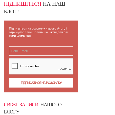
ПІДПИШІТЬСЯ
НА НАШ
БЛОГ!
Підпишіться на розсилку нашого блогу і
отримуйте свіжі новини на цікаві для вас
теми щомісяця
СВІЖІ ЗАПИСИ
НАШОГО
БЛОГУ