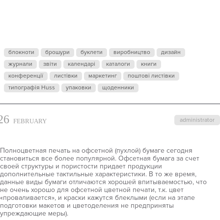
ДЛЯ
ПОЛНОЦВЕТ
блокноти
брошури
буклети
виробництво
дизайн
журнали
ПЕЧАТИ НА
звіти
календарі
каталоги
книги
конференції
листівки
маркетинг
поштові листівки
типографія Huss
упаковки
щоденники
ОФСЕТНОЙ
26
administrator
FEBRUARY
БУМАГЕ.
Полноцветная печать на офсетной (пухлой) бумаге сегодня
становиться все более популярной. Офсетная бумага за счет
своей структуры и пористости придает продукции
дополнительные тактильные характеристики. В то же время,
данные виды бумаги отличаются хорошей впитываемостью, что
не очень хорошо для офсетной цветной печати, т.к. цвет
«проваливается», и краски кажутся блеклыми (если на этапе
подготовки макетов и цветоделения не предприняты
упреждающие меры).