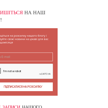
ПИШІТЬСЯ
НА НАШ
!
шіться на розсилку нашого блогу і
уйте свіжі новини на цікаві для вас
 щомісяця
І ЗАПИСИ
НАШОГО