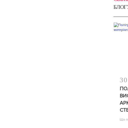
БЛОГ
30
ПО
ВИ
АР
СТ
Що п