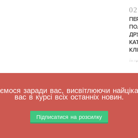
02
ПЕ
ПО
ДР
КА
КЛ
Як п
мося заради вас, висвітлюючи найцікав
вас в курсі всіх останніх новин.
Підписатися на розсилку