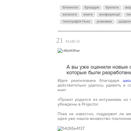
блокноти
брошури
буклети
ви
каталоги
книги
конференції
ли
типографія Huss
упаковки
щоден
21
MARCH
А вы уже оценили новые о
которые были разработан
Идея реализована благодаря
шко
действительно удалось удивить и с
книг.
«Проект родился из интузиазма, но
убеждены в Projector.
Пока не известно, поддержит ли ми
идея уже нашла множество поклонни