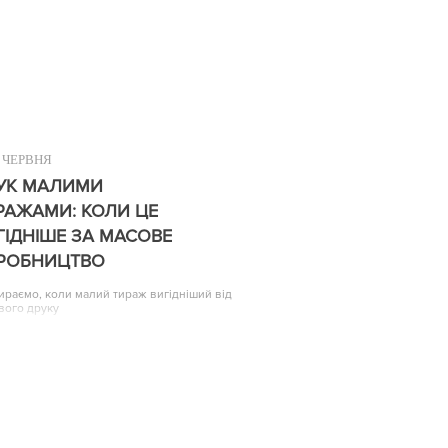
ЧЕРВНЯ
УК МАЛИМИ
РАЖАМИ: КОЛИ ЦЕ
ГІДНІШЕ ЗА МАСОВЕ
РОБНИЦТВО
ираємо, коли малий тираж вигідніший від
вого друку