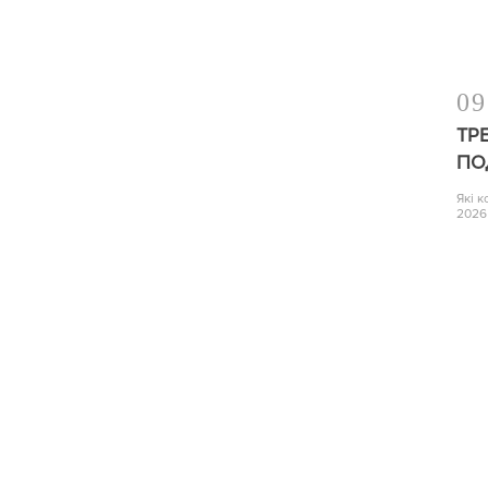
09
ТР
ПО
Які 
2026