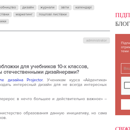
УЧЕБНИКОВ
робництво
дизайн
журнали
звіти
календарі
ПІД
стівки
маркетинг
поштові листівки
ники
БЛОГ
administrator
Підпи
отрим
теми
бложки для учебников 10-х классов,
ы отечественными дизайнерами?
ле дизайна Projector
. Ученикам курса «Айдентика»
оздать интересный дизайн для не всегда интересных
 перерос в нечто большее и действительно важное» –
нистерство образования данную инициативу, но сама
ков.
СВІЖ