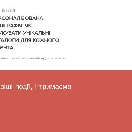
ЧЕРВНЯ
РСОНАЛІЗОВАНА
ЛІГРАФІЯ: ЯК
УКУВАТИ УНІКАЛЬНІ
ТАЛОГИ ДЛЯ КОЖНОГО
ІЄНТА
рацює персоналізований друк каталогів
іші події, і тримаємо