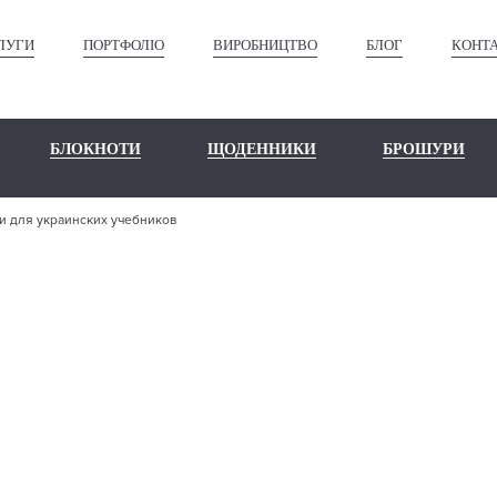
ЛУГИ
ПОРТФОЛІО
ВИРОБНИЦТВО
БЛОГ
КОНТ
БЛОКНОТИ
ЩОДЕННИКИ
БРОШУРИ
 для украинских учебников
ТИВНЫЕ ОБ
ЛЯ УКРАИНСК