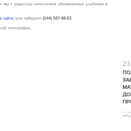
 и мы с радостью напечатаем обновленные учебники в
а сайте
, или наберите
(044) 587-98-53
.
ной типографии.
23
ПО
ЗА
МА
ДО
ПР
Які 
забу