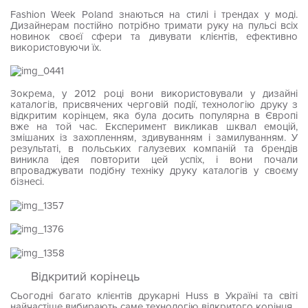
Fashion Week Poland знаються на стилі і трендах у моді.
Дизайнерам постійно потрібно тримати руку на пульсі всіх
новинок своєї сфери та дивувати клієнтів, ефективно
використовуючи їх.
Зокрема, у 2012 році вони використовували у дизайні
каталогів, присвячених черговій події, технологію друку з
відкритим корінцем, яка була досить популярна в Європі
вже на той час. Експеримент викликав шквал емоцій,
змішаних із захопленням, здивуванням і замилуванням. У
результаті, в польських галузевих компаній та брендів
виникла ідея повторити цей успіх, і вони почали
впроваджувати подібну техніку друку каталогів у своєму
бізнесі.
Відкритий корінець
Сьогодні багато клієнтів друкарні Huss в Україні та світі
найчастіше вибирають саме технологію відкритого корінця.