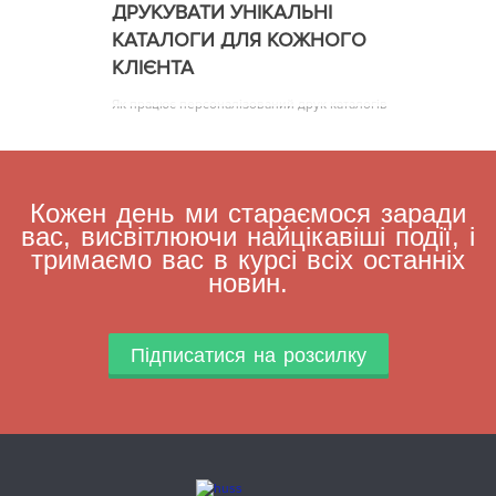
ДРУКУВАТИ УНІКАЛЬНІ
КАТАЛОГИ ДЛЯ КОЖНОГО
КЛІЄНТА
Як працює персоналізований друк каталогів
Кожен день ми стараємося заради
вас, висвітлюючи найцікавіші події, і
тримаємо вас в курсі всіх останніх
новин.
Підписатися на розсилку