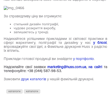
За справедливу ціну ви отримуєте:
стильний дизайн поліграфії,
чудове розкриття виробу,
залишаєтесь у тренді.
Надихайтеся успішними прикладами зі світової практики в
сфері маркетингу, поліграфії та дизайну у нас
у блозі
,
впроваджуйте свої ідеї, а Фамільна друкарня Huss з радістю
їх втілить.
Приклади готової продукції ви знайдете
у портфоліо
.
Надсилайте свої заявки
marketing@huss.com.ua
,
на сайті
та
телефонуйте: +38 (044) 587-98-53.
Замовити
друк каталогів
у нашій фамільній друкарні.
каталоги
каталоги