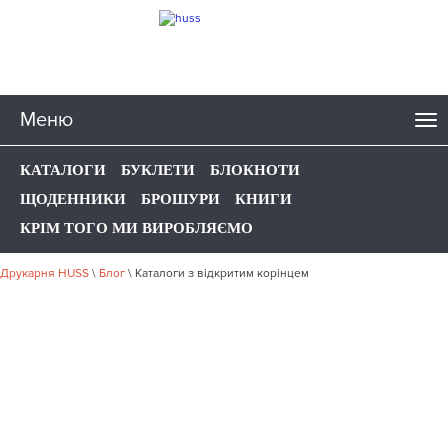
Меню
КАТАЛОГИ
БУКЛЕТИ
БЛОКНОТИ
ЩОДЕННИКИ
БРОШУРИ
КНИГИ
КРІМ ТОГО МИ ВИРОБЛЯЄМО
Друкарня HUSS
\
Блог
\
Каталоги з відкритим корінцем
КАТАЛОГИ З ВІДКРИТИМ
КОРІНЦЕМ