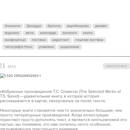
ИСТОРИИ
блокноти
брошури
буклети
виробництво
дизайн
журнали
звіти
календарі
каталоги
книги
конференції
листівки
маркетинг
поштові листівки
типографія Huss
упаковки
щоденники
21
administrator
MAY
«Избранные произведения Т.С. Спивета» (The Selected Works of
T.S. Spivet) —удивительная книга, в которой история
рассказывается в картах, начертанных на полях текста.
Некоторые книги становятся чем-то значительно большим, чем
просто литературные произведения. Когда иллюстрации
перестают просто дополнять текст, а являются неотъемлемой его
частью, мы понимаем, что нам попалось нечто особенное,
заслуживающее пристального внимания.