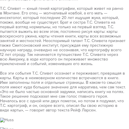
Т.С. Спивет — юный гений картографии, который живет на ранчо
в Монтане. Его отец — молчаливый ковбой, а его мать —
инсектолог, который последние 20 лет ищущая жука, который,
похоже, вообще не существует. Брат и сестра Т.С. Спивета на
первый взгляд нормальны, но только на первый взгляд. Т.С.
пытается выжить во всем этом, постоянно рисуя карты: карты
воскресного ужина, карты чтения книги, карты всех возможных
занятий и местностей. Неоспоримый талант Т.С. Спивета признает
также Смитсоновский институт, присуждая ему престижную
научную награду, очевидно не осознавая, что картографу всего
12 лет отроду. Так начинается путешествие Т.С. Спивета через
всю Америку, в ходе которого он переживает множество
приключений и событий, изменивших его жизнь.
Все эти события Т.С. Спивет осознает и переживает, превращая в
карты. Карты в неимоверном количестве встречаются в книге.
Ими заполнены поля и отдельные страницы. В каком-то смысле
поля имеют куда большее значение для нарратива, чем сам текст.
«Это не было частью основной задумки, написать книгу на полях.
Такое решение подсказал мне сам голос главного героя.
Началось все с одной или двух пометок, но потом я подумал, что
Т.С. картограф, и он, скорее всего, описал бы свою историю в
виде карты», — говорит автор текста Рейф Ларсен.