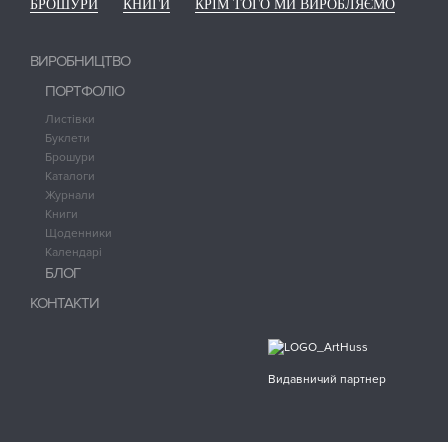
БРОШУРИ
КНИГИ
КРІМ ТОГО МИ ВИРОБЛЯЄМО
ВИРОБНИЦТВО
ПОРТФОЛІО
Листівки
Буклети
Брошури
Каталоги
Журнали
Книги
Щоденники
Календарі
БЛОГ
КОНТАКТИ
Видавничий партнер