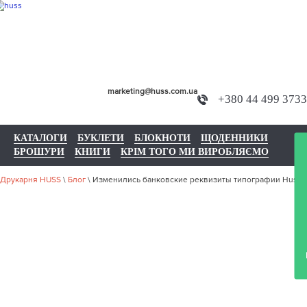
marketing@huss.com.ua
+380 44 499 3733
КАТАЛОГИ
БУКЛЕТИ
БЛОКНОТИ
ЩОДЕННИКИ
БРОШУРИ
КНИГИ
КРІМ ТОГО МИ ВИРОБЛЯЄМО
Прок
Друкарня HUSS
\
Блог
\
Изменились банковские реквизиты типографии Huss!
ИЗМЕНИЛИС