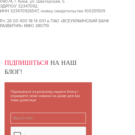
04074, г. Киев, ул. Шахтерская, 5
ЭДРПОУ 32347092,
ИНН 323470926547, номер свидетельства 100251509
Р/с 26 00 400 18 14 001 в ПАО «ВСЕУКРАИНСКИЙ БАНК
РАЗВИТИЯ» МФО 380719
ПІДПИШІТЬСЯ
НА НАШ
БЛОГ!
Підпишіться на розсилку нашого блогу і
отримуйте свіжі новини на цікаві для вас
теми щомісяця