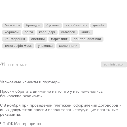
БАНКОВСКИ
РЕКВИЗИТЫ
блокноти
брошури
буклети
виробництво
дизайн
ТИПОГРАФИ
журнали
звіти
календарі
каталоги
книги
конференції
листівки
маркетинг
поштові листівки
типографія Huss
упаковки
щоденники
HUSS!
26
administrator
FEBRUARY
Уважаемые клиенты и партнеры!
Просим обратить внимание на то что у нас изменились
банковские реквизиты:
С 8 ноября при проведении платежей, оформлении договоров и
иных документов просим использовать следующие платежные
реквизиты:
ЧП «Р.К.Мастер-принт»