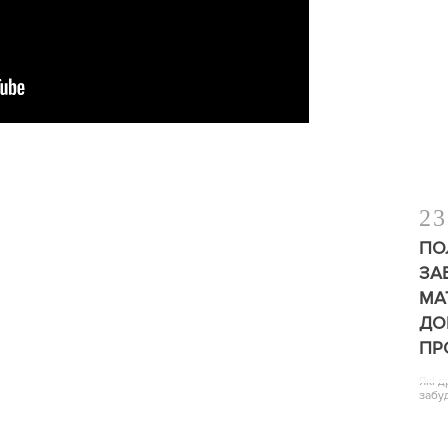
23
ПО
ЗА
МА
ДО
ПР
Які 
забу