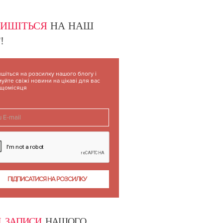
ПИШІТЬСЯ
НА НАШ
!
шіться на розсилку нашого блогу і
уйте свіжі новини на цікаві для вас
 щомісяця
І ЗАПИСИ
НАШОГО