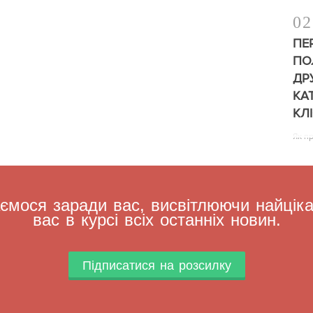
02
ПЕ
ПО
ДР
КА
КЛ
Як п
мося заради вас, висвітлюючи найцікав
вас в курсі всіх останніх новин.
Підписатися на розсилку