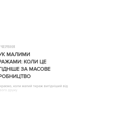
ЧЕРВНЯ
УК МАЛИМИ
РАЖАМИ: КОЛИ ЦЕ
ГІДНІШЕ ЗА МАСОВЕ
РОБНИЦТВО
ираємо, коли малий тираж вигідніший від
вого друку