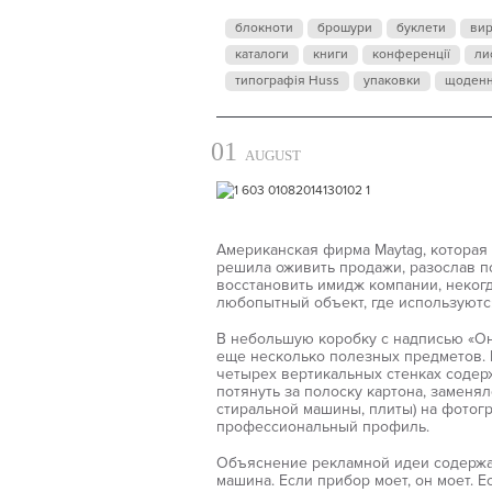
блокноти
брошури
буклети
ви
каталоги
книги
конференції
ли
типографія Huss
упаковки
щоден
01
AUGUST
Американская фирма Maytag, которая
решила оживить продажи, разослав п
восстановить имидж компании, некогд
любопытный объект, где используютс
В небольшую коробку с надписью «Он
еще несколько полезных предметов. 
четырех вертикальных стенках содер
потянуть за полоску картона, заменя
стиральной машины, плиты) на фотог
профессиональный профиль.
Объяснение рекламной идеи содержал
машина. Если прибор моет, он моет. 