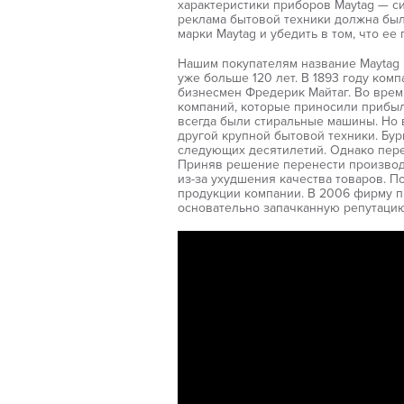
характеристики приборов Maytag — си
реклама бытовой техники должна был
марки Maytag и убедить в том, что ее
Нашим покупателям название Maytag н
уже больше 120 лет. В 1893 году ко
бизнесмен Фредерик Майтаг. Во врем
компаний, которые приносили прибыл
всегда были стиральные машины. Но 
другой крупной бытовой техники. Бу
следующих десятилетий. Однако пере
Приняв решение перенести производс
из-за ухудшения качества товаров. 
продукции компании. В 2006 фирму пр
основательно запачканную репутацию