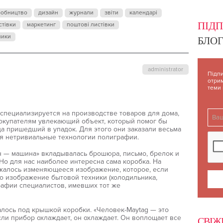
робництво
дизайн
журнали
звіти
календарі
ПІД
стівки
маркетинг
поштові листівки
ники
БЛОГ
administrator
Підпи
отрим
теми
 специализируется на производстве товаров для дома,
окупателям увлекающий объект, который помог бы
а пришедший в упадок. Для этого они заказали весьма
я нетривиальные технологии полиграфии.
 — машина» вкладывалась брошюра, письмо, брелок и
Но для нас наиболее интересна сама коробка. На
жалось изменяющееся изображение, которое, если
ло изображение бытовой техники (холодильника,
рафии специалистов, имевших тот же
ось под крышкой коробки. «Человек-Мaytag — это
Если прибор охлаждает, он охлаждает. Он воплощает все
СВІЖ