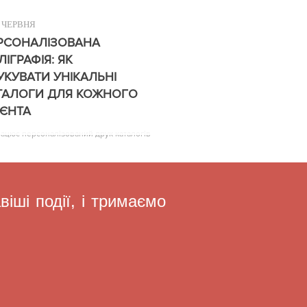
ЧЕРВНЯ
РСОНАЛІЗОВАНА
ЛІГРАФІЯ: ЯК
УКУВАТИ УНІКАЛЬНІ
ТАЛОГИ ДЛЯ КОЖНОГО
ІЄНТА
рацює персоналізований друк каталогів
іші події, і тримаємо