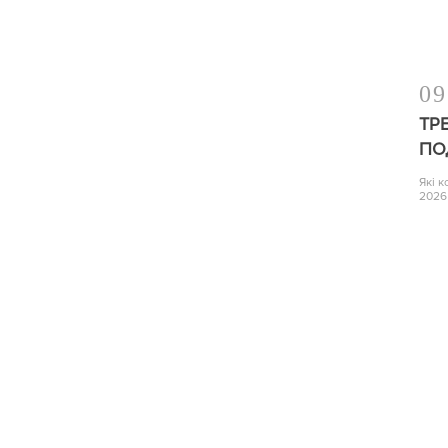
09
ТР
ПО
Які 
2026