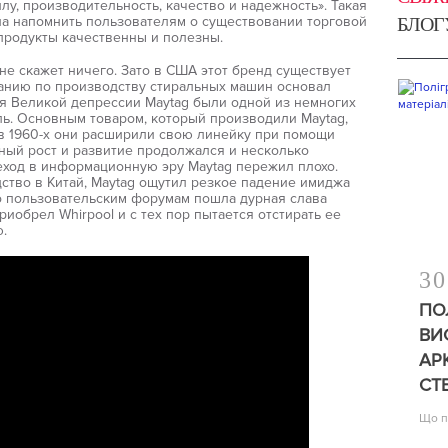
лу, производительность, качество и надежность». Такая
а напомнить пользователям о существовании торговой
БЛОГ
 продукты качественны и полезны.
е скажет ничего. Зато в США этот бренд существует
мпанию по производству стиральных машин основал
я Великой депрессии Maytag были одной из немногих
ь. Основным товаром, который производили Maytag,
в 1960-х они расширили свою линейку при помощи
рный рост и развитие продолжался и несколько
ход в информационную эру Maytag пережил плохо.
тво в Китай, Maytag ощутил резкое падение имиджа
По пользовательским форумам пошла дурная слава
иобрел Whirpool и с тех пор пытается отстирать ее
.
30
ПО
ВИ
АР
СТ
Що п