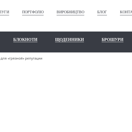
ЛУГИ
ПОРТФОЛІО
ВИРОБНИЦТВО
БЛОГ
КОНТ
БЛОКНОТИ
ЩОДЕННИКИ
БРОШУРИ
для «грязной» репутации
Н ПОЛИГРАФ
ЗНОЙ» РЕПУ