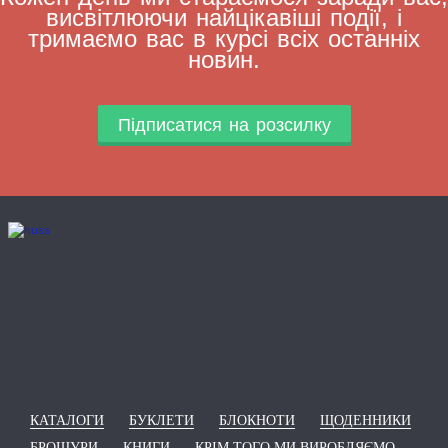
висвітлюючи найцікавіші події, і
тримаємо вас в курсі всіх останніх
новин.
Підписатися на розсилку
КАТАЛОГИ
БУКЛЕТИ
БЛОКНОТИ
ЩОДЕННИКИ
БРОШУРИ
КНИГИ
КРІМ ТОГО МИ ВИРОБЛЯЄМО