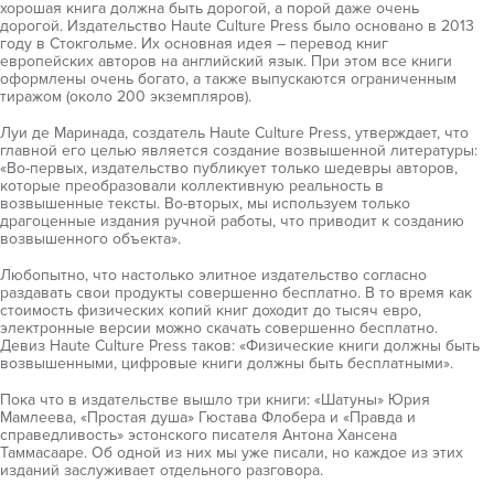
хорошая книга должна быть дорогой, а порой даже очень
дорогой. Издательство Haute Culture Press было основано в 2013
году в Стокгольме. Их основная идея – перевод книг
европейских авторов на английский язык. При этом все книги
оформлены очень богато, а также выпускаются ограниченным
тиражом (около 200 экземпляров).
Луи де Маринада, создатель Haute Culture Press, утверждает, что
главной его целью является создание возвышенной литературы:
«Во-первых, издательство публикует только шедевры авторов,
которые преобразовали коллективную реальность в
возвышенные тексты. Во-вторых, мы используем только
драгоценные издания ручной работы, что приводит к созданию
возвышенного объекта».
Любопытно, что настолько элитное издательство согласно
раздавать свои продукты совершенно бесплатно. В то время как
стоимость физических копий книг доходит до тысяч евро,
электронные версии можно скачать совершенно бесплатно.
Девиз Haute Culture Press таков: «Физические книги должны быть
возвышенными, цифровые книги должны быть бесплатными».
Пока что в издательстве вышло три книги: «Шатуны» Юрия
Мамлеева, «Простая душа» Гюстава Флобера и «Правда и
справедливость» эстонского писателя Антона Хансена
Таммасааре. Об одной из них мы уже писали, но каждое из этих
изданий заслуживает отдельного разговора.