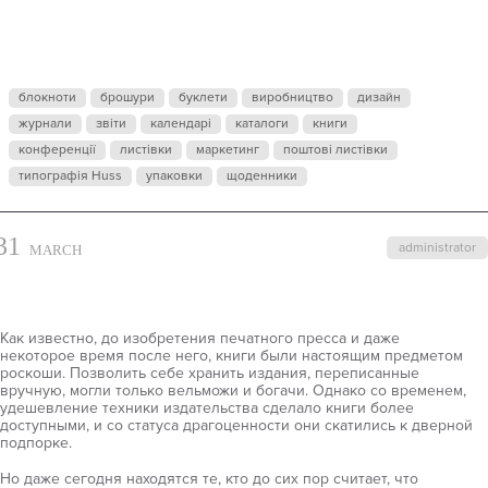
ДРАГОЦЕНН
блокноти
брошури
буклети
виробництво
дизайн
журнали
звіти
календарі
каталоги
книги
конференції
листівки
маркетинг
поштові листівки
типографія Huss
упаковки
щоденники
31
administrator
MARCH
Как известно, до изобретения печатного пресса и даже
некоторое время после него, книги были настоящим предметом
роскоши. Позволить себе хранить издания, переписанные
вручную, могли только вельможи и богачи. Однако со временем,
удешевление техники издательства сделало книги более
доступными, и со статуса драгоценности они скатились к дверной
подпорке.
Но даже сегодня находятся те, кто до сих пор считает, что