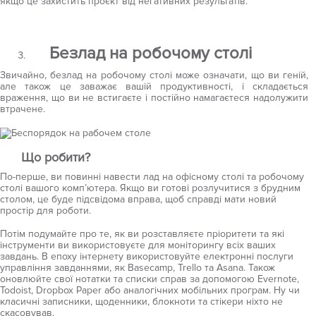
якщо це захистить проєкт від негативних результатів.
Безлад на робочому столі
Звичайно, безлад на робочому столі може означати, що ви геній,
але також це заважає вашій продуктивності, і складається
враження, що ви не встигаєте і постійно намагаєтеся надолужити
втрачене.
Що робити?
По-перше, ви повинні навести лад на офісному столі та робочому
столі вашого комп’ютера. Якщо ви готові розлучитися з брудним
столом, це буде підсвідома вправа, щоб справді мати новий
простір для роботи.
Потім подумайте про те, як ви розставляєте пріоритети та які
інструменти ви використовуєте для моніторингу всіх ваших
завдань. В епоху інтернету використовуйте електронні послуги
управління завданнями, як Basecamp, Trello та Asana. Також
оновлюйте свої нотатки та списки справ за допомогою Evernote,
Todoist, Dropbox Paper або аналогічних мобільних програм. Ну чи
класичні записники, щоденники, блокноти та стікери ніхто не
скасовував.