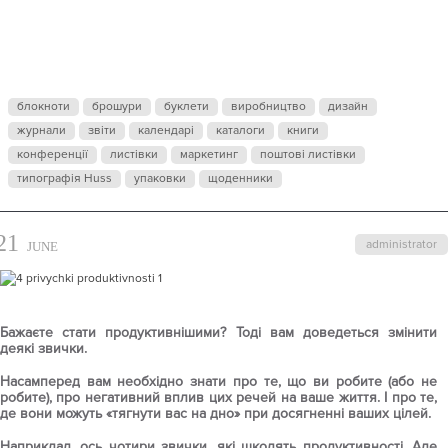
ВІД ЯКИХ
ПОТРІБНО
блокноти
брошури
буклети
виробництво
дизайн
ВІДМОВИТИС
журнали
звіти
календарі
каталоги
книги
конференції
листівки
маркетинг
поштові листівки
типографія Huss
упаковки
щоденники
ДЛЯ
21
administrator
JUNE
ПІДВИЩЕНН
ПРОДУКТИВ
Бажаєте стати продуктивнішими? Тоді вам доведеться змінити
деякі звички.
Насамперед вам необхідно знати про те, що ви робите (або не
робите), про негативний вплив цих речей на ваше життя. І про те,
де вони можуть «тягнути вас на дно» при досягненні ваших цілей.
Наприклад, ось чотири звички, які шкодять продуктивності. Але