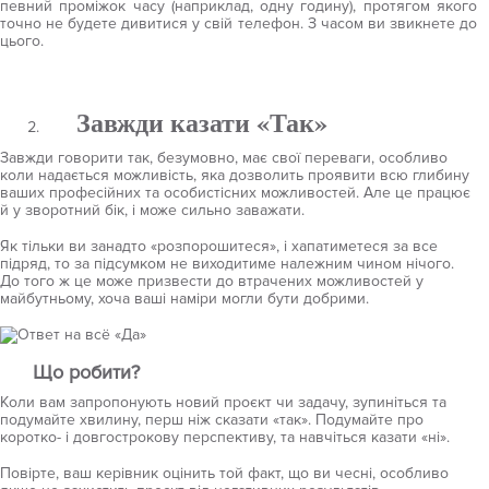
певний проміжок часу (наприклад, одну годину), протягом якого
точно не будете дивитися у свій телефон. З часом ви звикнете до
цього.
Завжди казати «Так»
Завжди говорити так, безумовно, має свої переваги, особливо
коли надається можливість, яка дозволить проявити всю глибину
ваших професійних та особистісних можливостей. Але це працює
й у зворотний бік, і може сильно заважати.
Як тільки ви занадто «розпорошитеся», і хапатиметеся за все
підряд, то за підсумком не виходитиме належним чином нічого.
До того ж це може призвести до втрачених можливостей у
майбутньому, хоча ваші наміри могли бути добрими.
Що робити?
Коли вам запропонують новий проєкт чи задачу, зупиніться та
подумайте хвилину, перш ніж сказати «так». Подумайте про
коротко- і довгострокову перспективу, та навчіться казати «ні».
Повірте, ваш керівник оцінить той факт, що ви чесні, особливо