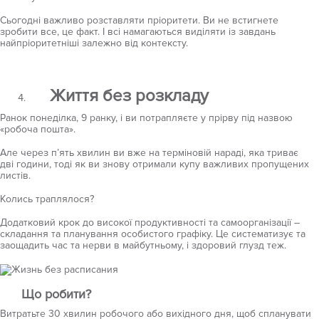
Сьогодні важливо розставляти пріоритети. Ви не встигнете
зробити все, це факт. І всі намагаються виділяти із завдань
найпріоритетніші залежно від контексту.
Життя без розкладу
Ранок понеділка, 9 ранку, і ви потрапляєте у прірву під назвою
«робоча пошта».
Але через п’ять хвилин ви вже на терміновій нараді, яка триває
дві години, тоді як ви знову отримали купу важливих пропущених
листів.
Колись траплялося?
Додатковий крок до високої продуктивності та самоорганізації –
складання та планування особистого графіку. Це систематизує та
заощадить час та нерви в майбутньому, і здоровий глузд теж.
Що робити?
Витратьте 30 хвилин робочого або вихідного дня, щоб спланувати