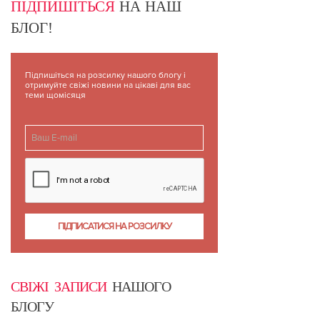
ПІДПИШІТЬСЯ
НА НАШ
БЛОГ!
Підпишіться на розсилку нашого блогу і
отримуйте свіжі новини на цікаві для вас
теми щомісяця
СВІЖІ ЗАПИСИ
НАШОГО
БЛОГУ