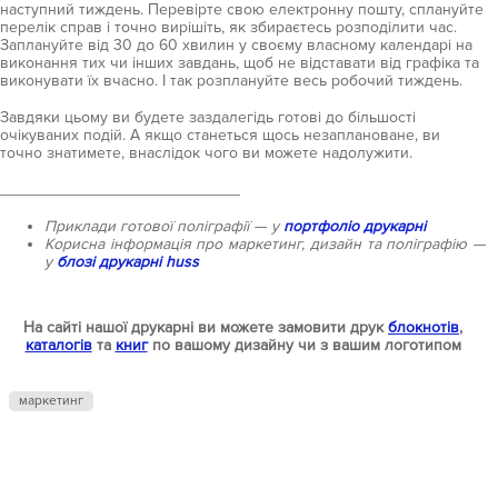
наступний тиждень. Перевірте свою електронну пошту, сплануйте
перелік справ і точно вирішіть, як збираєтесь розподілити час.
Заплануйте від 30 до 60 хвилин у своєму власному календарі на
виконання тих чи інших завдань, щоб не відставати від графіка та
виконувати їх вчасно. І так розплануйте весь робочий тиждень.
Завдяки цьому ви будете заздалегідь готові до більшості
очікуваних подій. А якщо станеться щось незаплановане, ви
точно знатимете, внаслідок чого ви можете надолужити.
___________________________
Приклади готової поліграфії — у
портфоліо друкарні
Корисна інформація про маркетинг, дизайн та поліграфію —
у
блозі друкарні huss
На сайті нашої друкарні ви можете замовити друк
блокнотів
,
каталогів
та
книг
по вашому дизайну чи з вашим логотипом
маркетинг