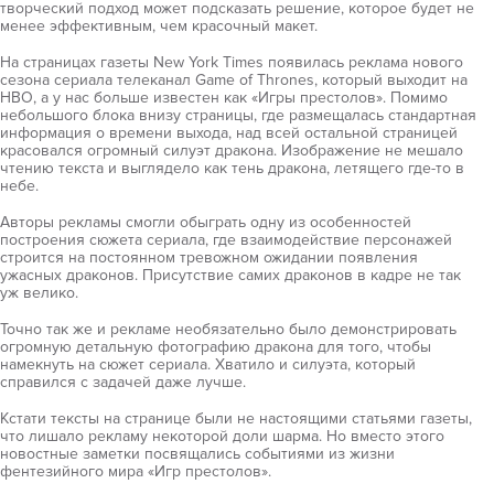
творческий подход может подсказать решение, которое будет не
менее эффективным, чем красочный макет.
На страницах газеты New York Times появилась реклама нового
сезона сериала телеканал Game of Thrones, который выходит на
HBO, а у нас больше известен как «Игры престолов». Помимо
небольшого блока внизу страницы, где размещалась стандартная
информация о времени выхода, над всей остальной страницей
красовался огромный силуэт дракона. Изображение не мешало
чтению текста и выглядело как тень дракона, летящего где-то в
небе.
Авторы рекламы смогли обыграть одну из особенностей
построения сюжета сериала, где взаимодействие персонажей
строится на постоянном тревожном ожидании появления
ужасных драконов. Присутствие самих драконов в кадре не так
уж велико.
Точно так же и рекламе необязательно было демонстрировать
огромную детальную фотографию дракона для того, чтобы
намекнуть на сюжет сериала. Хватило и силуэта, который
справился с задачей даже лучше.
Кстати тексты на странице были не настоящими статьями газеты,
что лишало рекламу некоторой доли шарма. Но вместо этого
новостные заметки посвящались событиями из жизни
фентезийного мира «Игр престолов».