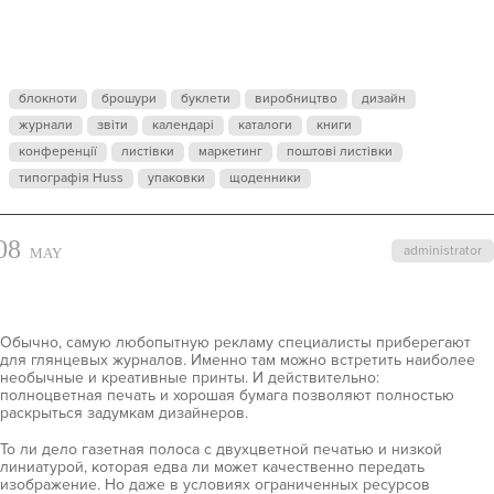
ОЖИДАНИИ
ДРАКОНОВ
блокноти
брошури
буклети
виробництво
дизайн
журнали
звіти
календарі
каталоги
книги
конференції
листівки
маркетинг
поштові листівки
типографія Huss
упаковки
щоденники
08
administrator
MAY
Обычно, самую любопытную рекламу специалисты приберегают
для глянцевых журналов. Именно там можно встретить наиболее
необычные и креативные принты. И действительно:
полноцветная печать и хорошая бумага позволяют полностью
раскрыться задумкам дизайнеров.
То ли дело газетная полоса с двухцветной печатью и низкой
линиатурой, которая едва ли может качественно передать
изображение. Но даже в условиях ограниченных ресурсов