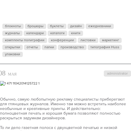
ОЖИДАНИИ
ДРАКОНОВ
блокноты
брошюры
буклеты
дизайн
ежедневники
журналы
календари
каталоги
книги
комплекты полиграфии
конференции
листовки
маркетинг
открытки
отчеты
папки
производство
типография Huss
упаковки
08
administrator
МАЯ
Обычно, самую любопытную рекламу специалисты приберегают
для глянцевых журналов. Именно там можно встретить наиболее
необычные и креативные принты. И действительно:
полноцветная печать и хорошая бумага позволяют полностью
раскрыться задумкам дизайнеров.
То ли дело газетная полоса с двухцветной печатью и низкой