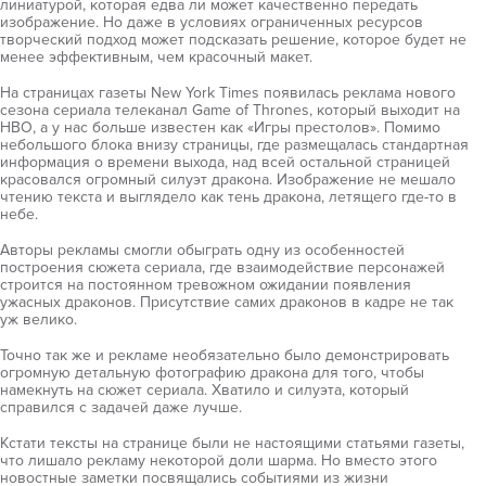
линиатурой, которая едва ли может качественно передать
изображение. Но даже в условиях ограниченных ресурсов
творческий подход может подсказать решение, которое будет не
менее эффективным, чем красочный макет.
На страницах газеты New York Times появилась реклама нового
сезона сериала телеканал Game of Thrones, который выходит на
HBO, а у нас больше известен как «Игры престолов». Помимо
небольшого блока внизу страницы, где размещалась стандартная
информация о времени выхода, над всей остальной страницей
красовался огромный силуэт дракона. Изображение не мешало
чтению текста и выглядело как тень дракона, летящего где-то в
небе.
Авторы рекламы смогли обыграть одну из особенностей
построения сюжета сериала, где взаимодействие персонажей
строится на постоянном тревожном ожидании появления
ужасных драконов. Присутствие самих драконов в кадре не так
уж велико.
Точно так же и рекламе необязательно было демонстрировать
огромную детальную фотографию дракона для того, чтобы
намекнуть на сюжет сериала. Хватило и силуэта, который
справился с задачей даже лучше.
Кстати тексты на странице были не настоящими статьями газеты,
что лишало рекламу некоторой доли шарма. Но вместо этого
новостные заметки посвящались событиями из жизни