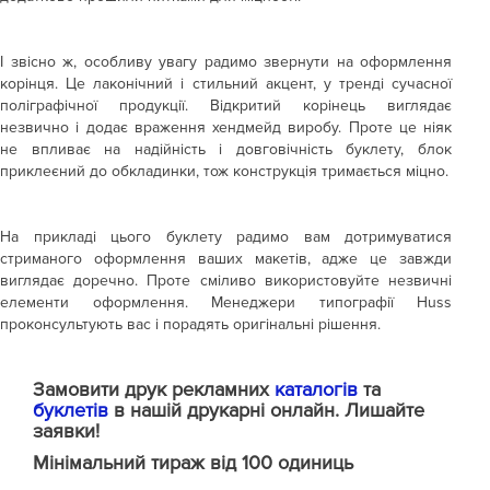
І звісно ж, особливу увагу радимо звернути на оформлення
корінця. Це лаконічний і стильний акцент, у тренді сучасної
поліграфічної продукції. Відкритий корінець виглядає
незвично і додає враження хендмейд виробу. Проте це ніяк
не впливає на надійність і довговічність буклету, блок
приклеєний до обкладинки, тож конструкція тримається міцно.
На прикладі цього буклету радимо вам дотримуватися
стриманого оформлення ваших макетів, адже це завжди
виглядає доречно. Проте сміливо використовуйте незвичні
елементи оформлення. Менеджери типографії Huss
проконсультують вас і порадять оригінальні рішення.
Замовити друк рекламних
каталогів
та
буклетів
в нашій друкарні онлайн. Лишайте
заявки!
Мінімальний тираж від 100 одиниць