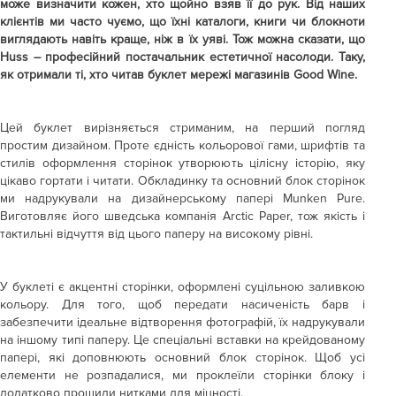
може визначити кожен, хто щойно взяв її до рук. Від наших
клієнтів ми часто чуємо, що їхні каталоги, книги чи блокноти
виглядають навіть краще, ніж в їх уяві. Тож можна сказати, що
Huss – професійний постачальник естетичної насолоди. Таку,
як отримали ті, хто читав буклет мережі магазинів Good Wine.
Цей буклет вирізняється стриманим, на перший погляд
простим дизайном. Проте єдність кольорової гами, шрифтів та
стилів оформлення сторінок утворюють цілісну історію, яку
цікаво гортати і читати. Обкладинку та основний блок сторінок
ми надрукували на дизайнерському папері Munken Pure.
Виготовляє його шведська компанія Arctic Paper, тож якість і
тактильні відчуття від цього паперу на високому рівні.
У буклеті є акцентні сторінки, оформлені суцільною заливкою
кольору. Для того, щоб передати насиченість барв і
забезпечити ідеальне відтворення фотографій, їх надрукували
на іншому типі паперу. Це спеціальні вставки на крейдованому
папері, які доповнюють основний блок сторінок. Щоб усі
елементи не розпадалися, ми проклеїли сторінки блоку і
додатково прошили нитками для міцності.