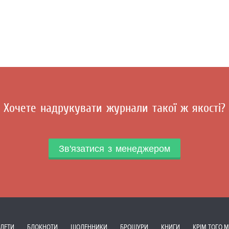
Хочете надрукувати журнали такої ж якості?
Зв'язатися з менеджером
ЛЕТИ
БЛОКНОТИ
ЩОДЕННИКИ
БРОШУРИ
КНИГИ
КРІМ ТОГО 