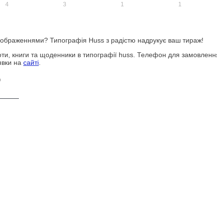
зображеннями? Типографія Huss з радістю надрукує ваш тираж!
ноти, книги та щоденники в типографії huss. Телефон для замовленн
явки на
сайті
.
о