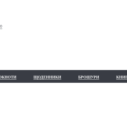
ВО
ОКНОТИ
ЩОДЕННИКИ
БРОШУРИ
КНИ
ШЕ ПОРТФО