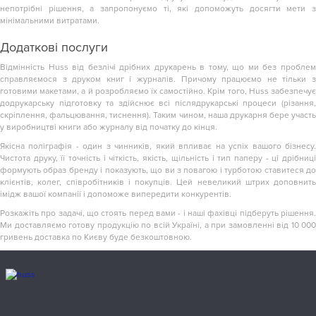
непотрібні рішення, а запропонуємо ті, які допоможуть досягти мети з
мінімальними витратами.
Додаткові послуги
Відмінність Huss від безлічі дрібних друкарень в тому, що ми без проблем
справляємося з друком книг і журналів. Причому працюємо не тільки з
готовими макетами, а й розробляємо їх самостійно. Крім того, Huss забезпечує
додрукарську підготовку та здійснює всі післядрукарські процеси (різання,
скріплення, фальцювання, тиснення). Таким чином, наша друкарня бере участь
у виробництві книги або журналу від початку до кінця.
Якісна поліграфія - один з чинників, який впливає на успіх вашого бізнесу.
Чистота друку, її точність і чіткість, якість, щільність і тип паперу - ці дрібниці
формують образ бренду і показують, що ви з повагою і турботою ставитеся до
клієнтів, колег, співробітників і покупців. Цей невеликий штрих доповнить
імідж вашої компанії і допоможе випередити конкурентів.
Розкажіть про задачі, що стоять перед вами - і наші фахівці підберуть рішення.
Ми доставляємо готову продукцію по всій Україні, а при замовленні від 10 000
гривень доставка по Києву буде безкоштовною.