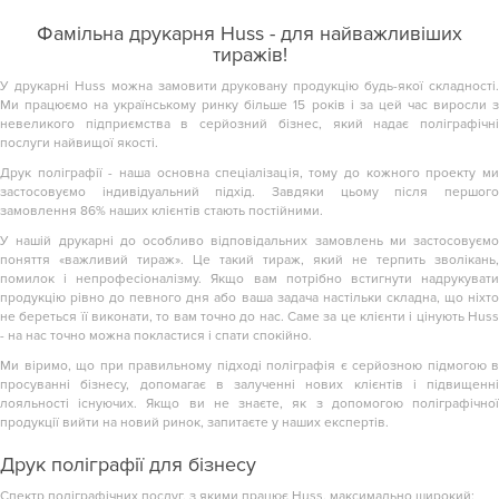
Фамільна друкарня Huss - для найважливіших
тиражів!
У друкарні Huss можна замовити друковану продукцію будь-якої складності.
Ми працюємо на українському ринку більше 15 років і за цей час виросли з
невеликого підприємства в серйозний бізнес, який надає поліграфічні
послуги найвищої якості.
Друк поліграфії - наша основна спеціалізація, тому до кожного проекту ми
застосовуємо індивідуальний підхід. Завдяки цьому після першого
замовлення 86% наших клієнтів стають постійними.
У нашій друкарні до особливо відповідальних замовлень ми застосовуємо
поняття «важливий тираж». Це такий тираж, який не терпить зволікань,
помилок і непрофесіоналізму. Якщо вам потрібно встигнути надрукувати
продукцію рівно до певного дня або ваша задача настільки складна, що ніхто
не береться її виконати, то вам точно до нас. Саме за це клієнти і цінують Huss
- на нас точно можна покластися і спати спокійно.
Ми віримо, що при правильному підході поліграфія є серйозною підмогою в
просуванні бізнесу, допомагає в залученні нових клієнтів і підвищенні
лояльності існуючих. Якщо ви не знаєте, як з допомогою поліграфічної
продукції вийти на новий ринок, запитаєте у наших експертів.
Друк поліграфії для бізнесу
Спектр поліграфічних послуг, з якими працює Huss, максимально широкий: