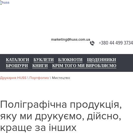
marketing@huss.com.ua
+380 44 499 3734
КАТАЛОГИ
БУКЛЕТИ
БЛОКНОТИ
ЩОДЕННИКИ
БРОШУРИ
КНИГИ
КРІМ ТОГО МИ ВИРОБЛЯЄМО
Друкарня HUSS
\
Портфолио
\
Мистецтво
Поліграфічна продукція,
яку ми друкуємо, дійсно,
краще за інших