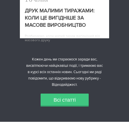
ЧЕРВНЯ
ДРУК МАЛИМИ ТИРАЖАМИ:
КОЛИ ЦЕ ВИГІДНІШЕ ЗА
МАСОВЕ ВИРОБНИЦТВО
Розбираємо, коли малий тираж вигідніший від
масового друку
Кожен день ми стараємося заради вас,
висвітлюючи найцікавіші події, і тримаємо вас
в курсі всіх останніх новин. Сьогодні ми раді
повідомити, що відкриваємо нову рубрику -
Відеодайджест.
Всі статті