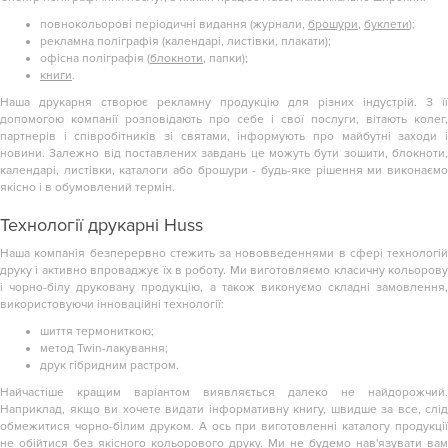
повнокольорові періодичні видання (журнали,
брошури
,
буклети
);
рекламна поліграфія (календарі, листівки, плакати);
офісна поліграфія (
блокноти
, папки);
книги
.
Наша друкарня створює рекламну продукцію для різних індустрій. З її
допомогою компанії розповідають про себе і свої послуги, вітають колег,
партнерів і співробітників зі святами, інформують про майбутні заходи і
новини. Залежно від поставлених завдань це можуть бути зошити, блокноти,
календарі, листівки,
каталоги
або брошури - будь-яке рішення ми виконаєм
якісно і в обумовлений термін.
Технології друкарні Huss
Наша компанія безперервно стежить за нововведеннями в сфері технологій
друку і активно впроваджує їх в роботу. Ми виготовляємо класичну кольорову
і чорно-білу друковану продукцію, а також виконуємо складні замовлення,
використовуючи інноваційні технології:
шиття термониткою;
метод Twin-лакування;
друк гібридним растром.
Найчастіше кращим варіантом виявляється далеко не найдорожчий.
Наприклад, якщо ви хочете видати інформативну книгу, швидше за все, слід
обмежитися чорно-білим друком. А ось при виготовленні каталогу продукції
не обійтися без якісного кольорового друку. Ми не будемо нав'язувати вам