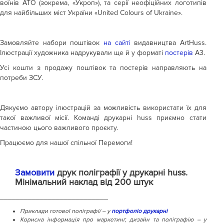
воїнів АТО (зокрема, «Укроп»), та серії неофіційних логотипів
для найбільших міст України «United Colours of Ukraine».
Замовляйте набори поштівок
на сайті
видавництва ArtHuss.
Ілюстрації художника надрукували ще й у форматі
постерів
А3.
Усі кошти з продажу поштівок та постерів направляють на
потреби ЗСУ.
Дякуємо автору ілюстрацій за можливість використати їх для
такої важливої місії. Команді друкарні huss приємно стати
частиною цього важливого проєкту.
Працюємо для нашої спільної Перемоги!
Замовити
друк поліграфії у друкарні huss.
Мінімальний наклад від 200 штук
___________________________
Приклади готової поліграфії – у
портфоліо друкарні
Корисна інформація про маркетинг, дизайн та поліграфію – у