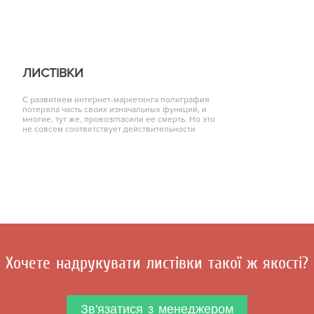
ЛИСТІВКИ
С развитием интернет-маркетинга полиграфия
потеряла часть своих изначальных функций, и
многие, тут же, провозгласили ее смерть. Но это
не совсем соответствует действительности
Хочете надрукувати листівки такої ж якості?
Зв'язатися з менеджером