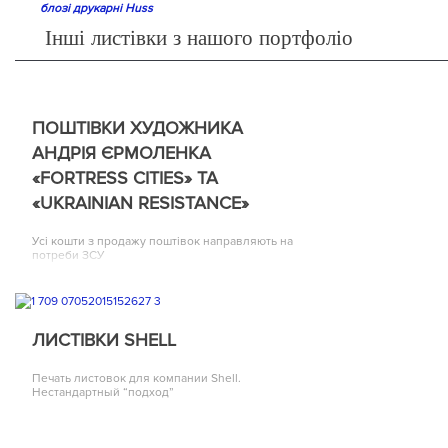
блозі друкарні Huss
Інші листівки з нашого портфоліо
ПОШТІВКИ ХУДОЖНИКА
АНДРІЯ ЄРМОЛЕНКА
«FORTRESS CITIES» ТА
«UKRAINIAN RESISTANCE»
Усі кошти з продажу поштівок направляють на
потреби ЗСУ
ЛИСТІВКИ SHELL
Печать листовок для компании Shell.
Нестандартный “подход”