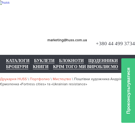
marketing@huss.com.ua
+380 44 499 3734
КАТАЛОГИ
БУКЛЕТИ
БЛОКНОТИ
ЩОДЕННИКИ
БРОШУРИ
КНИГИ
КРІМ ТОГО МИ ВИРОБЛЯЄМО
Проконсультуватися
Друкарня HUSS
\
Портфолио
\
Мистецтво
\
Поштівки художника Андрія
Єрмоленка «Fortress cities» та «Ukrainian resistance»
НАШЕ