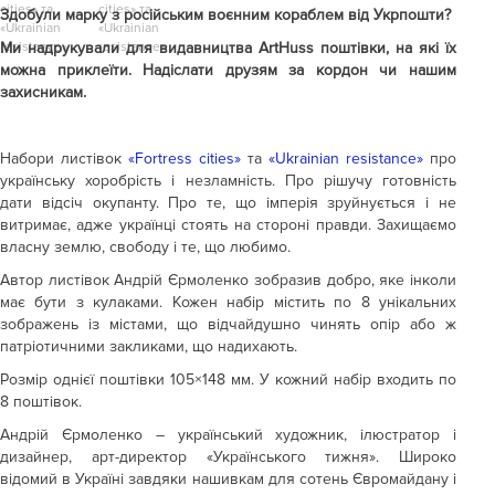
Здобули марку з російським воєнним кораблем від Укрпошти?
Ми надрукували для видавництва ArtHuss поштівки, на які їх
можна приклеїти. Надіслати друзям за кордон чи нашим
захисникам.
Набори листівок
«Fortress cities»
та
«Ukrainian resistance»
про
українську хоробрість і незламність. Про рішучу готовність
дати відсіч окупанту. Про те, що імперія зруйнується і не
витримає, адже українці стоять на стороні правди. Захищаємо
власну землю, свободу і те, що любимо.
Автор листівок Андрій Єрмоленко зобразив добро, яке інколи
має бути з кулаками. Кожен набір містить по 8 унікальних
зображень із містами, що відчайдушно чинять опір або ж
патріотичними закликами, що надихають.
Розмір однієї поштівки 105×148 мм. У кожний набір входить по
8 поштівок.
Андрій Єрмоленко – український художник, ілюстратор і
дизайнер, арт-директор «Українського тижня». Широко
відомий в Україні завдяки нашивкам для сотень Євромайдану і