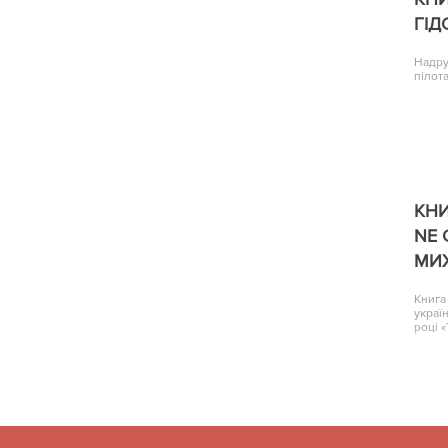
ГІД
Надру
пілота
КНИ
NE 
МИ
Книга
украї
році 