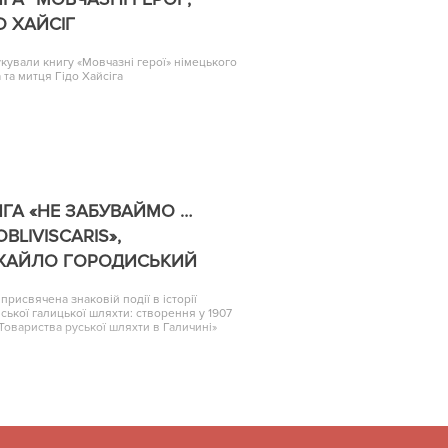
О ХАЙСІГ
кували книгу «Мовчазні герої» німецького
 та митця Гідо Хайсіга
ГА «НЕ ЗАБУВАЙМО …
OBLIVISCARIS»,
ХАЙЛО ГОРОДИСЬКИЙ
 присвячена знаковій події в історії
нської галицької шляхти: створення у 1907
«Товариства руської шляхти в Галичині»