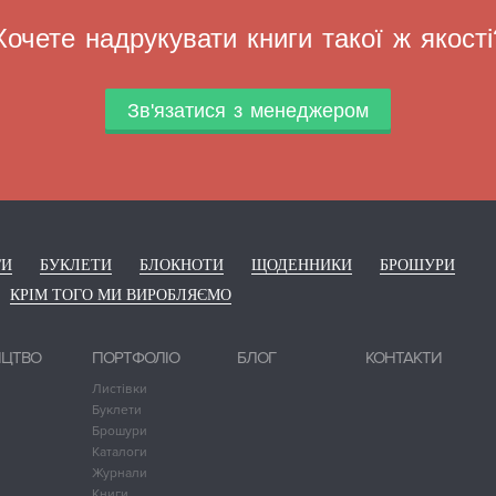
Хочете надрукувати книги такої ж якості
Зв'язатися з менеджером
ГИ
БУКЛЕТИ
БЛОКНОТИ
ЩОДЕННИКИ
БРОШУРИ
КРІМ ТОГО МИ ВИРОБЛЯЄМО
ИЦТВО
ПОРТФОЛІО
БЛОГ
КОНТАКТИ
Листівки
Буклети
Брошури
Каталоги
Журнали
Книги