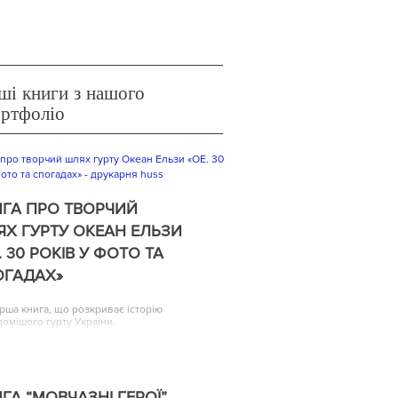
ші книги з нашого
ортфоліо
ГА ПРО ТВОРЧИЙ
Х ГУРТУ ОКЕАН ЕЛЬЗИ
. 30 РОКІВ У ФОТО ТА
ОГАДАХ»
рша книга, що розкриває історію
домішого гурту України.
ГА “МОВЧАЗНІ ГЕРОЇ”,