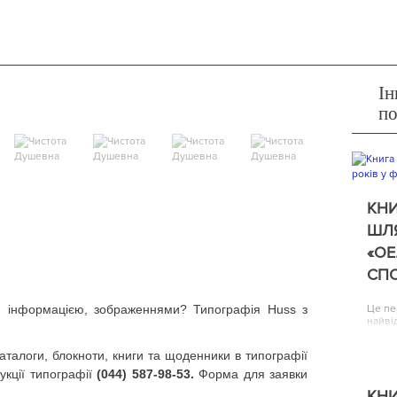
Ін
п
КНИ
ШЛЯ
«ОЕ
СП
, інформацією, зображеннями? Типографія Huss з
Це пе
найві
аталоги, блокноти, книги та щоденники в типографії
кції типографії
(044) 587-98-53.
Форма для заявки
КНИ