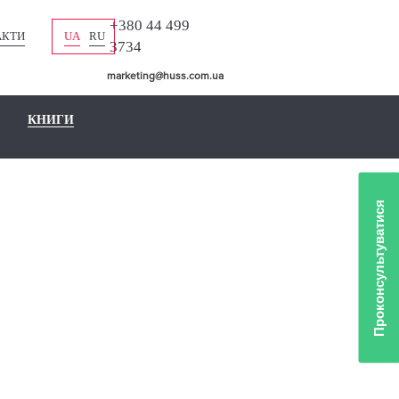
+380 44 499
АКТИ
UA
RU
3734
marketing@huss.com.ua
КНИГИ
Проконсультуватися
ЛІО