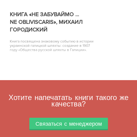
КНИГА «НЕ ЗАБУВАЙМО …
NE OBLIVISCARIS», МИХАИЛ
ГОРОДИСКИЙ
Книга посвящена знаковому событию в истории
украинской галицкой шляхты: создание в 1907
году «Общества русской шляхты в Галиции».
Хотите напечатать книги такого же
качества?
Связаться с менеджером